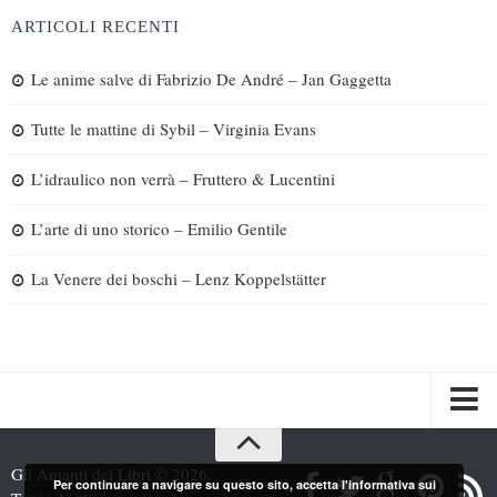
ARTICOLI RECENTI
Le anime salve di Fabrizio De André – Jan Gaggetta
Tutte le mattine di Sybil – Virginia Evans
L’idraulico non verrà – Fruttero & Lucentini
L’arte di uno storico – Emilio Gentile
La Venere dei boschi – Lenz Koppelstätter
Spazi
Gli Amanti dei Libri © 2026.
Per continuare a navigare su questo sito, accetta l'informativa sui
Recensioni