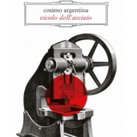
Dicono di Noi
Rassegna Stampa
Archivio
Autori
Generi
Case editrici
Partnership
Giallo Stresa
Premio Chiara
Tabù Festival 2014
A Tutto Volume
Salone di Torino
Marketing