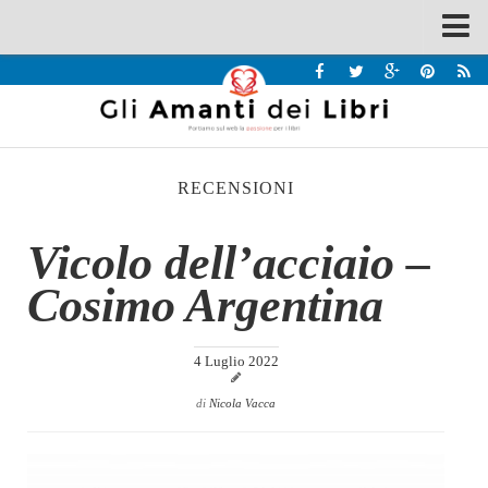
Spazi
Recensioni
Interviste & Incontri
RECENSIONI
Bandi
Home
Vicolo dell’acciaio –
Chi siamo
Cosimo Argentina
Contatti
Eventi
4 Luglio 2022
Home
di
Nicola Vacca
Contatti
Chi siamo