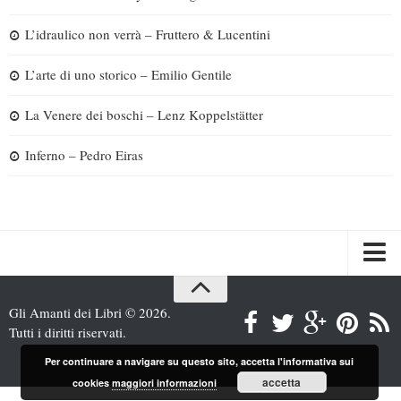
L’idraulico non verrà – Fruttero & Lucentini
L’arte di uno storico – Emilio Gentile
La Venere dei boschi – Lenz Koppelstätter
Inferno – Pedro Eiras
Spazi
Gli Amanti dei Libri © 2026.
Recensioni
Tutti i diritti riservati.
Interviste & Incontri
Per continuare a navigare su questo sito, accetta l'informativa sui
accetta
cookies
maggiori informazioni
Bandi