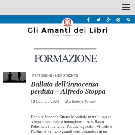
Spazi
Recensioni
Interviste & Incontri
FORMAZIONE
Bandi
Home
Chi siamo
RECENSIONI
/
SIKÈ EDIZIONI
Ballata dell’innocenza
Contatti
perduta – Alfredo Stoppa
Eventi
16 Gennaio 2024
di Barbara Bottazzi
Home
Dopo la Seconda Guerra Mondiale in un luogo al
Contatti
tempo stesso reale e immaginario tra la Bassa
Polesine e il delta del Po, due ragazzini, Vittorio e
Paolino diventano grandi confrontandosi in un
Chi siamo