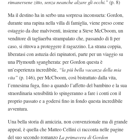
rimanersene zitto, senza neanche alzare gli occhi.”
(p. 8)
Ma il destino ha in serbo una sorpresa inconsueta: Gordon,
durante una rapina nella villa di famiglia, viene preso come
ostaggio da due malviventi, insieme a Steve McCboom, un
venditore di tagliaerba strampalato che, passando di lì per
caso, si ritrova a proteggere il ragazzino. La strana coppia,
liberatasi con astuzia dei rapinatori, parte per un viaggio su
una Plymouth sgangherata: per Gordon questa è
un’esperienza incredibile,
“la più bella vacanza della mia
vita”
(p. 146), per McCboom, così bistrattato dalla vita,
l’ennesima fuga, fino a quando l’affetto del bambino e la sua
straordinaria sensibilità lo spingeranno a fare i conti con il
proprio passato e a godersi fino in fondo questa incredibile
avventura.
Una bella storia di amicizia, non convenzionale ma di grande
appeal, è quella che Matteo Cellini ci racconta nelle pagine
del suo secondo romanzo
La primavera di Gordon