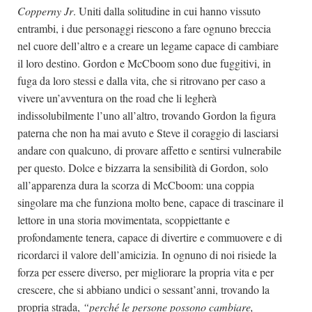
Copperny Jr
. Uniti dalla solitudine in cui hanno vissuto
entrambi, i due personaggi riescono a fare ognuno breccia
nel cuore dell’altro e a creare un legame capace di cambiare
il loro destino. Gordon e McCboom sono due fuggitivi, in
fuga da loro stessi e dalla vita, che si ritrovano per caso a
vivere un’avventura on the road che li legherà
indissolubilmente l’uno all’altro, trovando Gordon la figura
paterna che non ha mai avuto e Steve il coraggio di lasciarsi
andare con qualcuno, di provare affetto e sentirsi vulnerabile
per questo. Dolce e bizzarra la sensibilità di Gordon, solo
all’apparenza dura la scorza di McCboom: una coppia
singolare ma che funziona molto bene, capace di trascinare il
lettore in una storia movimentata, scoppiettante e
profondamente tenera, capace di divertire e commuovere e di
ricordarci il valore dell’amicizia. In ognuno di noi risiede la
forza per essere diverso, per migliorare la propria vita e per
crescere, che si abbiano undici o sessant’anni, trovando la
propria strada,
“perché le persone possono cambiare,