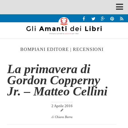
Spazi
Recensioni
Interviste & Incontri
BOMPIANI EDITORE
|
RECENSIONI
Bandi
Home
La primavera di
Chi siamo
Gordon Copperny
Contatti
Jr. – Matteo Cellini
Eventi
Home
2 Aprile 2016
Contatti
di
Chiara Barra
Chi siamo