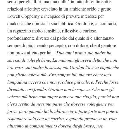
senso per gli affari, ma una nullità in fatto di sentimenti e
relazioni affettive: cresciuto in un ambiente arido e gretto,
Lowell Copperny è incapace di provare interesse per
qualcosa che non sia la sua fabbrica. Gordon è, al contrario,
un ragazzino molto sensibile, riflessivo e curioso,
profondamente diverso dal padre dal quale si è allontanato
sempre di più, avendo percepito, con dolore, che il genitore
non prova affetto per lui.
“Due anni prima suo padre ha
smesso di volergli bene. La mamma gli aveva detto che non
era vero, suo padre lo stesso, ma Gordon l’aveva capito che
non gliene voleva più. Era sempre lui, ma era come una
lampadina accesa che non produce più calore. Perché fosse
diventato così freddo, Gordon non lo sapeva. Che non gli
volesse più bene comunque non era uno sbaglio, perché non
c’era scritto da nessuna parte che dovesse volergliene per
forza, però quando lui lo abbracciava forte forte non poteva
rispondere solo con un sorriso, e quando prendeva un voto
altissimo in componimento doveva dirgli bravo, non