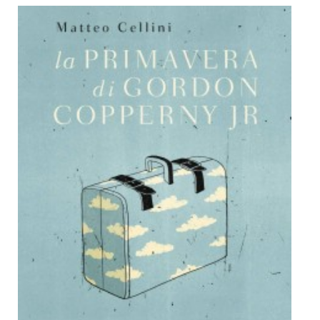
Dicono di Noi
Rassegna Stampa
Archivio
Autori
Generi
Case editrici
Partnership
Giallo Stresa
Premio Chiara
Tabù Festival 2014
A Tutto Volume
Salone di Torino
Marketing