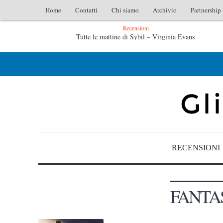
Home
Contatti
Chi siamo
Archivio
Partnership
Recensioni
ybil – Virginia Evans
L’idraulico non verrà – Fruttero & L
– Fruttero & Lucentini
Le anime salve di Fabrizio De André – 
RECENSIONI
FANTA