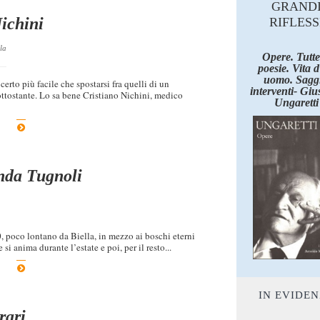
GRAND
ichini
RIFLESS
la
Opere. Tutte
poesie. Vita 
uomo. Saggi
erto più facile che spostarsi fra quelli di un
interventi- Giu
ottostante. Lo sa bene Cristiano Nichini, medico
Ungaretti
inda Tugnoli
 poco lontano da Biella, in mezzo ai boschi eterni
i anima durante l’estate e poi, per il resto...
IN EVIDE
rari