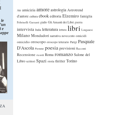
I
I
amore
astrologia
amicizia
Astrotrend
Aie
ebook
Elzemiro
editoria
d'autore
famiglia
cultura
 le
Gli Amanti dei Libri
Feltrinelli
Garzanti
giallo
guerra
d’un
libri
intervista
 e
letteratura
Italia
lettura
Longanesi
seppe
Milano
Mondadori
omicidi
narrativa
novecento
Pasquale
oroscopo
omicidio
oroscopo letterario
Parigi
poesia
D'Ascola
previsioni
Piemme
Racconti
romanzo
Recensione
Roma
Salone del
ricordi
Spazi
Torino
Libro
thriller
scrittori
storia
NZA