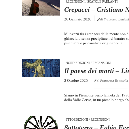
RECENSIONI
/
SCATOLE PARLANTI
Crepacci – Cristiano N
26 Gennaio 2026
di Francesca Battistel
Muoversi fra i crepacci della mente non è c
ghiacciaio senza precipitare nel baratro s
psichiatra e psicanalista originario del...
NORD EDIZIONI
/
RECENSIONI
Il paese dei morti – L
2 Ottobre 2025
di Francesca Battistella
Siamo in Piemonte verso la metà del 1980,
della Valle Cervo, in un piccolo borgo che s
8TTOEDIZIONI
/
RECENSIONI
Sottoterra – Fabio Fer