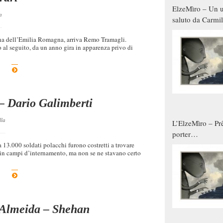
ElzeMìro – Un u
a
saluto da Carmil
tutti gli uomini 
gna dell’Emilia Romagna, arriva Remo Tramagli.
qualche modo s
 al seguito, da un anno gira in apparenza privo di
donne
 – Dario Galimberti
lla
L’ElzeMìro – Prê
porter
autunno/inverno
a 13.000 soldati polacchi furono costretti a trovare
in campi d’internamento, ma non se ne stavano certo
i Almeida – Shehan