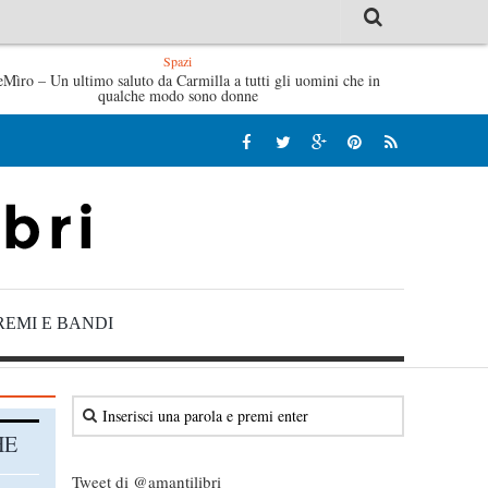
Spazi
eMìro – Un ultimo saluto da Carmilla a tutti gli uomini che in
Tutte le mattine di Sybil – Virginia Evans
qualche modo sono donne
REMI E BANDI
HE
Tweet di @amantilibri