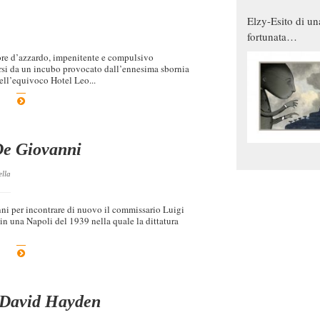
Elzy-Esito di un
fortunata
combinazione
tore d’azzardo, impenitente e compulsivo
arsi da un incubo provocato dall’ennesima sbornia
dell’equivoco Hotel Leo...
De Giovanni
ella
nni per incontrare di nuovo il commissario Luigi
n una Napoli del 1939 nella quale la dittatura
– David Hayden