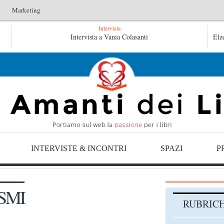
Marketing
Intervista
ucentini
Le anime salve di Fabrizio De André – Jan Gaggetta
Intervista a Vania Colasanti
Elz
Jan Gaggetta
INTERVISTE & INCONTRI
SPAZI
P
SMI
RUBRIC