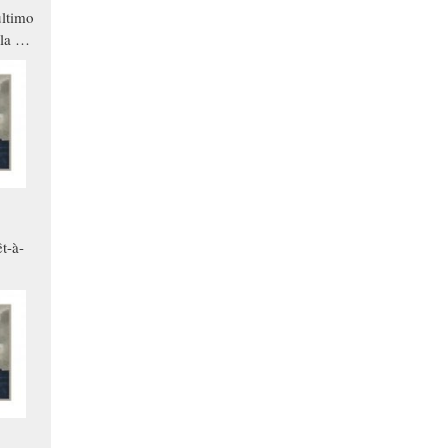
ltimo
la a
che in
ono
t-à-
.