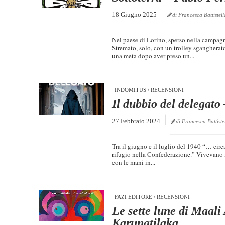
18 Giugno 2025
di Francesca Battistell
Nel paese di Lorino, sperso nella campa
Stremato, solo, con un trolley sgangherato
una meta dopo aver preso un...
INDOMITUS
/
RECENSIONI
Il dubbio del delegato
27 Febbraio 2024
di Francesca Battiste
Tra il giugno e il luglio del 1940 “… circ
rifugio nella Confederazione.” Vivevano 
con le mani in...
FAZI EDITORE
/
RECENSIONI
Le sette lune di Maal
Karunatilaka