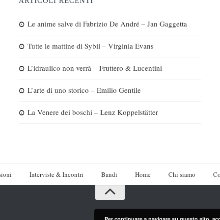
ARTICOLI RECENTI
Le anime salve di Fabrizio De André – Jan Gaggetta
Tutte le mattine di Sybil – Virginia Evans
L’idraulico non verrà – Fruttero & Lucentini
L’arte di uno storico – Emilio Gentile
La Venere dei boschi – Lenz Koppelstätter
ioni
Interviste & Incontri
Bandi
Home
Chi siamo
Co
Per continuare a navigare su questo sito, ac