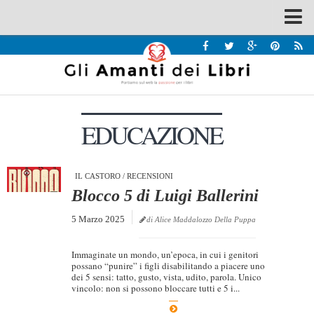
Spazi
Recensioni
Interviste & Incontri
EDUCAZIONE
Bandi
Home
Chi siamo
IL CASTORO
/
RECENSIONI
Blocco 5 di Luigi Ballerini
Contatti
5 Marzo 2025
di Alice Maddalozzo Della Puppa
Eventi
Home
Immaginate un mondo, un’epoca, in cui i genitori
possano “punire” i figli disabilitando a piacere uno
dei 5 sensi: tatto, gusto, vista, udito, parola. Unico
Contatti
vincolo: non si possono bloccare tutti e 5 i...
Chi siamo