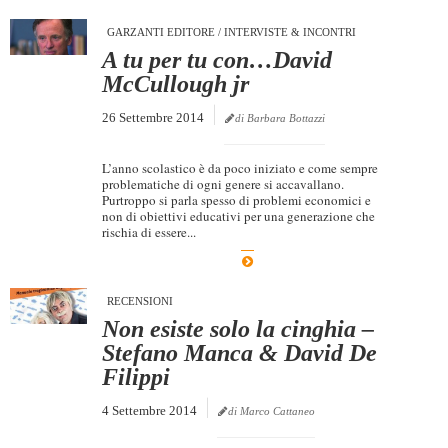
Dicono di Noi
GARZANTI EDITORE
/
INTERVISTE & INCONTRI
A tu per tu con…David
Rassegna Stampa
McCullough jr
Archivio
26 Settembre 2014
di Barbara Bottazzi
Autori
Generi
L’anno scolastico è da poco iniziato e come sempre
problematiche di ogni genere si accavallano.
Case editrici
Purtroppo si parla spesso di problemi economici e
non di obiettivi educativi per una generazione che
Partnership
rischia di essere...
Giallo Stresa
Premio Chiara
RECENSIONI
Non esiste solo la cinghia –
Tabù Festival 2014
Stefano Manca & David De
A Tutto Volume
Filippi
Salone di Torino
4 Settembre 2014
di Marco Cattaneo
Marketing