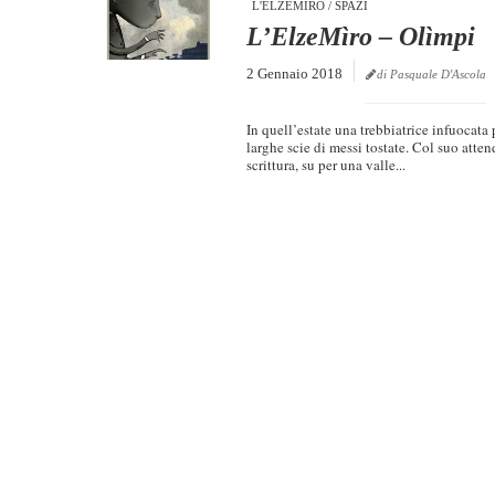
L'ELZEMÌRO
/
SPAZI
L’ElzeMìro – Olìmpi
2 Gennaio 2018
di Pasquale D'Ascola
In quell’estate una trebbiatrice infuocata
larghe scie di messi tostate. Col suo atte
scrittura, su per una valle...