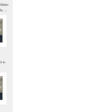
ltimo
la a
che in
ono
t-à-
.