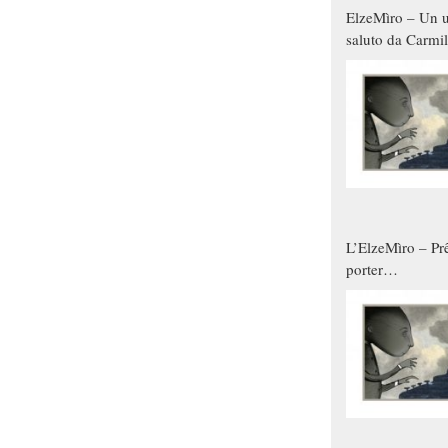
ElzeMìro – Un u
saluto da Carmil
tutti gli uomini 
qualche modo s
donne
L’ElzeMìro – Prê
porter
autunno/inverno