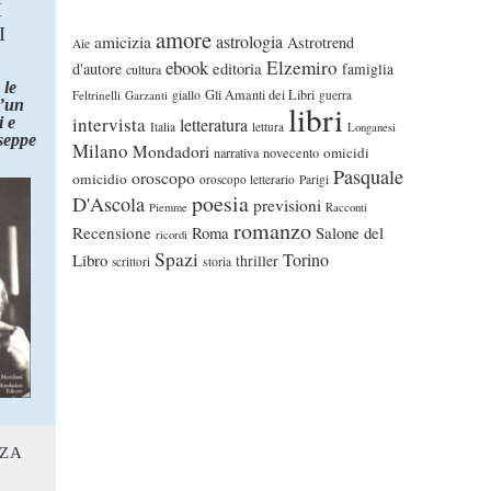
I
I
amore
astrologia
amicizia
Astrotrend
Aie
ebook
Elzemiro
editoria
d'autore
famiglia
cultura
 le
Gli Amanti dei Libri
Feltrinelli
Garzanti
giallo
guerra
d’un
libri
intervista
 e
letteratura
Italia
lettura
Longanesi
seppe
Milano
Mondadori
omicidi
narrativa
novecento
Pasquale
oroscopo
omicidio
oroscopo letterario
Parigi
poesia
D'Ascola
previsioni
Piemme
Racconti
romanzo
Recensione
Roma
Salone del
ricordi
Spazi
Torino
Libro
thriller
scrittori
storia
NZA