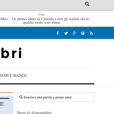
Spazi
 le mattine di Sybil – Virginia Evans
eMìro – Un ultimo saluto da Carmilla a tutti gli uomini che in
L’idraulico non verr
qualche modo sono donne
REMI E BANDI
HE
Tweet di @amantilibri