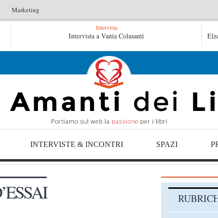
Marketing
Intervista
L’arte di uno storico – Emilio Gentile
Intervista a Vania Colasanti
Tutte
Elz
Tutte le mattine di Sybil – Virginia Evans
INTERVISTE & INCONTRI
SPAZI
P
’ESSAI
RUBRIC