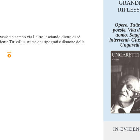
GRAND
RIFLESS
Opere. Tutte
poesie. Vita 
uomo. Saggi
 passò un campo via l’altro lasciando dietro di sé
interventi- Giu
ndente Titivìllus, nume dei tipografi e dèmone della
Ungaretti
IN EVIDE