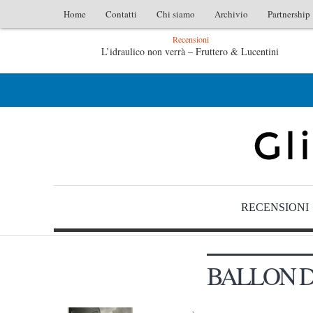
Home
Contatti
Chi siamo
Archivio
Partnership
Recensioni
L’idraulico non verrà – Fruttero & Lucentini
L’arte di uno storico – Emilio Gentile
RECENSIONI
BALLON D