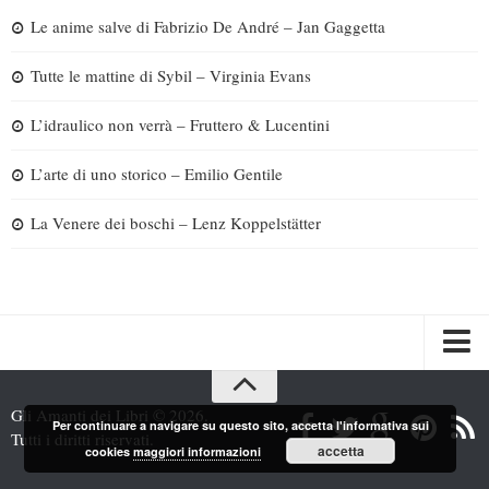
Le anime salve di Fabrizio De André – Jan Gaggetta
Tutte le mattine di Sybil – Virginia Evans
L’idraulico non verrà – Fruttero & Lucentini
L’arte di uno storico – Emilio Gentile
La Venere dei boschi – Lenz Koppelstätter
Spazi
Gli Amanti dei Libri © 2026.
Per continuare a navigare su questo sito, accetta l'informativa sui
Recensioni
Tutti i diritti riservati.
accetta
cookies
maggiori informazioni
Interviste & Incontri