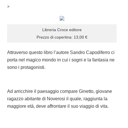
>
Dicono di Noi
Rassegna Stampa
Archivio
Libreria Croce editore
Autori
Prezzo di copertina: 13,00 €
Generi
Attraverso questo libro l’autore Sandro Capodiferro ci
Case editrici
porta nel magico mondo in cui i sogni e la fantasia ne
Partnership
sono i protagonisti.
Giallo Stresa
Premio Chiara
Ad arricchire il paesaggio compare Ginetto, giovane
Tabù Festival 2014
ragazzo abitante di Noverosi il quale, raggiunta la
A Tutto Volume
maggiore età, deve affrontare il suo viaggio di vita.
Salone di Torino
Marketing