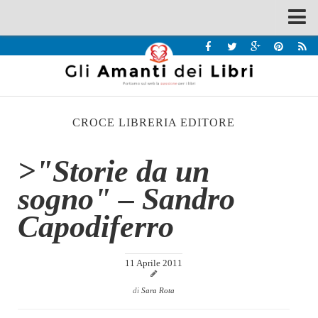
Spazi
Recensioni
Interviste & Incontri
CROCE LIBRERIA EDITORE
Bandi
Home
>"Storie da un
Chi siamo
sogno" – Sandro
Contatti
Capodiferro
Eventi
Home
11 Aprile 2011
Contatti
di
Sara Rota
Chi siamo