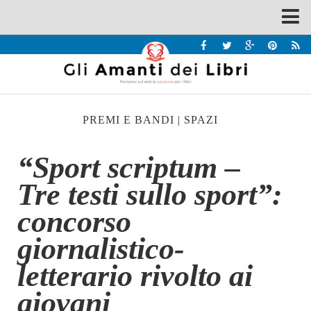
Spazi
Recensioni
Interviste & Incontri
PREMI E BANDI
|
SPAZI
Bandi
Home
“Sport scriptum –
Chi siamo
Tre testi sullo sport”:
Contatti
concorso
Eventi
giornalistico-
Home
letterario rivolto ai
Contatti
giovani
Chi siamo