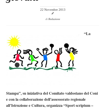
Dicono di Noi
22 Novembre 2013
Rassegna Stampa
di
Redazione
Archivio
Autori
“La
Generi
Case editrici
Partnership
Giallo Stresa
Premio Chiara
Tabù Festival 2014
A Tutto Volume
Stampa”, su iniziativa del Comitato valdostano del Coni
Salone di Torino
e con la collaborazione dell’assessorato regionale
all’Istruzione e Cultura, organizza “Sport scriptum –
Marketing