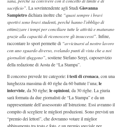
sana, perché sa convivere con il concetto di limite e di
Giovanna
sacrificio”
. La sovrintendente agli Studi
Sampietro
dichiara inoltre che
“quasi sempre i bravi
sportivi sono bravi studenti, perché hanno l’obbligo di
ottimizzare i tempi per conciliare tutte le attività e maturano
grazie alla capacità di riconoscere gli insuccessi”
. Infine,
raccontare lo sport permette di
“avvicinarsi al nostro lavoro
con uno sguardo diverso, svelando punti di vista che a noi
giornalisti sfuggono”
, sostiene Stefano Sergi, caposervizio
della redazione di Aosta de “La Stampa”.
i testi di cronaca
Il concorso prevede tre categorie:
, con una
le
lunghezza massima di 40 righe da 60 battute l’una;
interviste
le opinioni
, da 50 righe;
, da 30 righe. La giuria
sarà formata da due giornalisti de “La Stampa” e da un
rappresentante dell’assessorato all’Istruzione. Essi avranno il
compito di scegliere le migliori produzioni. Sono previsti un
“premio dei lettori”, che dovranno votare il miglior
abbinamento tra testo e foto, e un premio speciale per