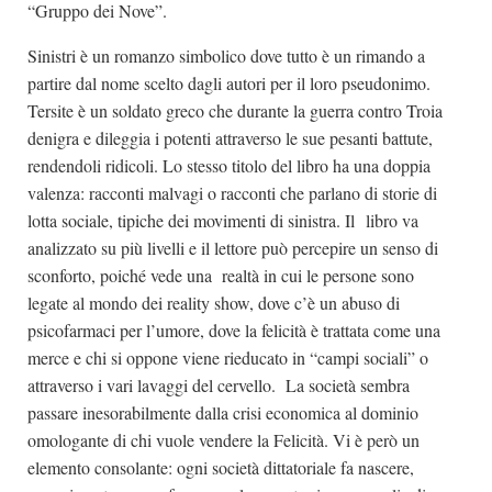
“Gruppo dei Nove”.
Sinistri è un romanzo simbolico dove tutto è un rimando a
partire dal nome scelto dagli autori per il loro pseudonimo.
Tersite è un soldato greco che durante la guerra contro Troia
denigra e dileggia i potenti attraverso le sue pesanti battute,
rendendoli ridicoli. Lo stesso titolo del libro ha una doppia
valenza: racconti malvagi o racconti che parlano di storie di
lotta sociale, tipiche dei movimenti di sinistra. Il libro va
analizzato su più livelli e il lettore può percepire un senso di
sconforto, poiché vede una realtà in cui le persone sono
legate al mondo dei reality show, dove c’è un abuso di
psicofarmaci per l’umore, dove la felicità è trattata come una
merce e chi si oppone viene rieducato in “campi sociali” o
attraverso i vari lavaggi del cervello. La società sembra
passare inesorabilmente dalla crisi economica al dominio
omologante di chi vuole vendere la Felicità. Vi è però un
elemento consolante: ogni società dittatoriale fa nascere,