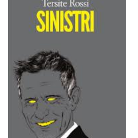
Dicono di Noi
Rassegna Stampa
Archivio
Autori
Generi
Case editrici
Partnership
Giallo Stresa
Premio Chiara
Tabù Festival 2014
A Tutto Volume
Salone di Torino
Marketing