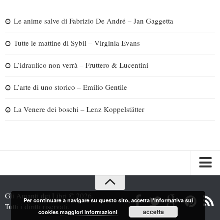
Le anime salve di Fabrizio De André – Jan Gaggetta
Tutte le mattine di Sybil – Virginia Evans
L’idraulico non verrà – Fruttero & Lucentini
L’arte di uno storico – Emilio Gentile
La Venere dei boschi – Lenz Koppelstätter
Spazi
Gli Amanti dei Libri © 2026.
Per continuare a navigare su questo sito, accetta l'informativa sui
Recensioni
Tutti i diritti riservati.
accetta
cookies
maggiori informazioni