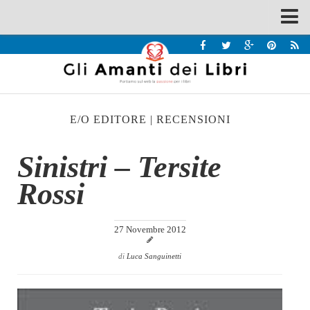
Spazi
Recensioni
Interviste & Incontri
E/O EDITORE
|
RECENSIONI
Bandi
Home
Sinistri – Tersite
Chi siamo
Rossi
Contatti
Eventi
27 Novembre 2012
Home
di
Luca Sanguinetti
Contatti
Chi siamo