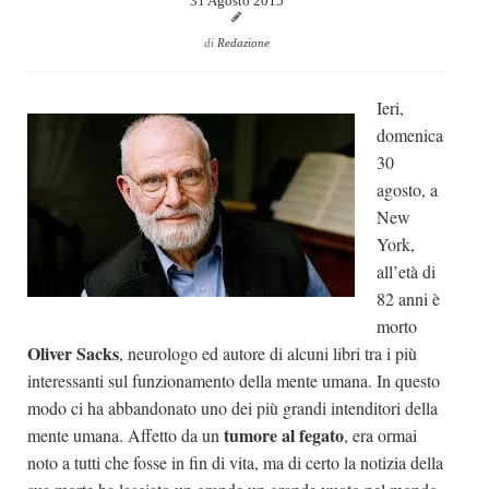
31 Agosto 2015
Dicono di Noi
di
Redazione
Rassegna Stampa
Archivio
Ieri,
domenica
Autori
30
Generi
agosto, a
Case editrici
New
York,
Partnership
all’età di
Giallo Stresa
82 anni è
morto
Premio Chiara
Oliver Sacks
, neurologo ed autore di alcuni libri tra i più
Tabù Festival 2014
interessanti sul funzionamento della mente umana. In questo
A Tutto Volume
modo ci ha abbandonato uno dei più grandi intenditori della
tumore al fegato
mente umana. Affetto da un
, era ormai
Salone di Torino
noto a tutti che fosse in fin di vita, ma di certo la notizia della
Marketing