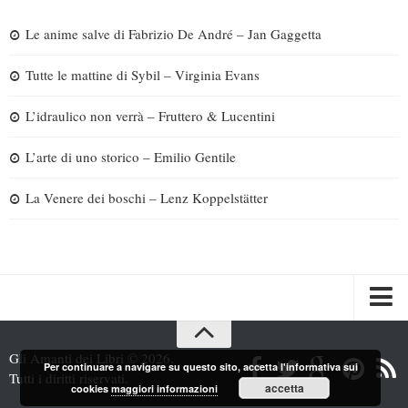
Le anime salve di Fabrizio De André – Jan Gaggetta
Tutte le mattine di Sybil – Virginia Evans
L’idraulico non verrà – Fruttero & Lucentini
L’arte di uno storico – Emilio Gentile
La Venere dei boschi – Lenz Koppelstätter
Spazi
Gli Amanti dei Libri © 2026.
Per continuare a navigare su questo sito, accetta l'informativa sui
Recensioni
Tutti i diritti riservati.
accetta
cookies
maggiori informazioni
Interviste & Incontri