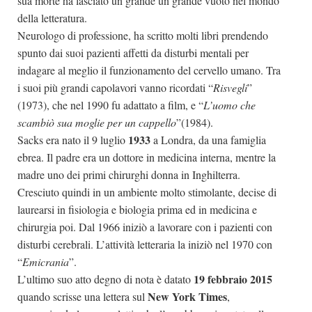
sua morte ha lasciato un grande un grande vuoto nel mondo
della letteratura.
Neurologo di professione, ha scritto molti libri prendendo
spunto dai suoi pazienti affetti da disturbi mentali per
indagare al meglio il funzionamento del cervello umano. Tra
i suoi più grandi capolavori vanno ricordati “
Risvegli
”
(1973), che nel 1990 fu adattato a film, e “
L’uomo che
scambiò sua moglie per un cappello
”(1984).
1933
Sacks era nato il 9 luglio
a Londra, da una famiglia
ebrea. Il padre era un dottore in medicina interna, mentre la
madre uno dei primi chirurghi donna in Inghilterra.
Cresciuto quindi in un ambiente molto stimolante, decise di
laurearsi in fisiologia e biologia prima ed in medicina e
chirurgia poi. Dal 1966 iniziò a lavorare con i pazienti con
disturbi cerebrali. L’attività letteraria la iniziò nel 1970 con
“
Emicrania
”.
19 febbraio 2015
L’ultimo suo atto degno di nota è datato
New York Times
quando scrisse una lettera sul
,