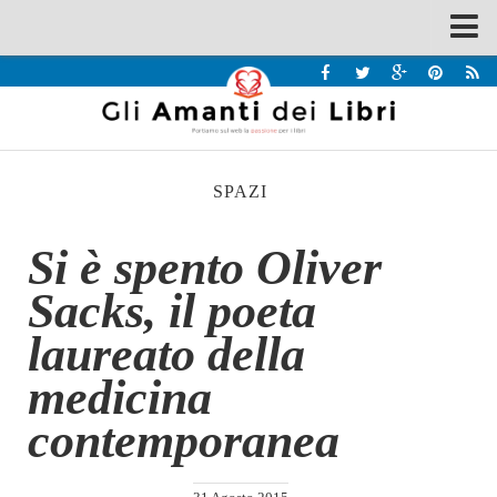
Spazi
Recensioni
Interviste & Incontri
SPAZI
Bandi
Home
Si è spento Oliver
Chi siamo
Sacks, il poeta
Contatti
laureato della
Eventi
medicina
Home
contemporanea
Contatti
Chi siamo