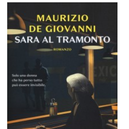
Dicono di Noi
Rassegna Stampa
Archivio
Autori
Generi
Case editrici
Partnership
Giallo Stresa
Premio Chiara
Tabù Festival 2014
A Tutto Volume
Salone di Torino
Marketing