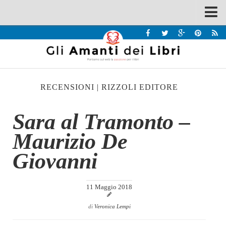
Spazi
Recensioni
Interviste & Incontri
RECENSIONI
|
RIZZOLI EDITORE
Bandi
Home
Sara al Tramonto –
Chi siamo
Maurizio De
Contatti
Giovanni
Eventi
Home
11 Maggio 2018
Contatti
di
Veronica Lempi
Chi siamo