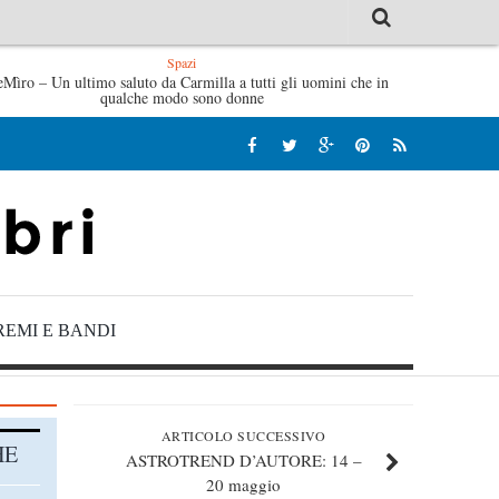
Spazi
eMìro – Un ultimo saluto da Carmilla a tutti gli uomini che in
’idraulico non verrà – Fruttero & Lucentini
L’arte di un
qualche modo sono donne
REMI E BANDI
ARTICOLO SUCCESSIVO
HE
ASTROTREND D’AUTORE: 14 –
20 maggio