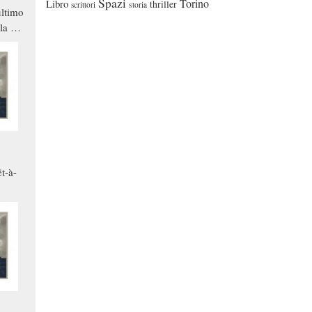
Spazi
Torino
Libro
thriller
scrittori
storia
ltimo
la a
che in
ono
t-à-
.