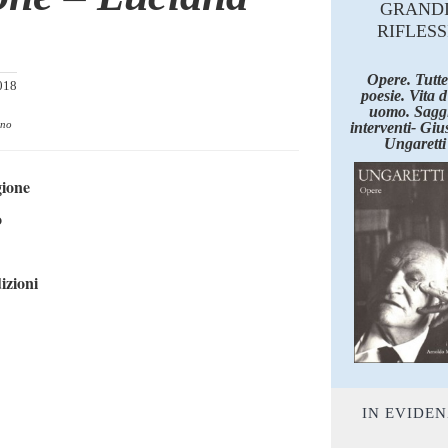
GRAND
RIFLESS
Opere. Tutte
018
poesie. Vita 
uomo. Saggi
ano
interventi- Giu
Ungaretti
gione
o
izioni
IN EVIDE