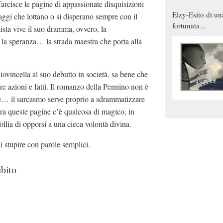
farcisce le pagine di appassionate disquisizioni
Elzy-Esito di un
aggi che lottano o si disperano sempre con il
fortunata
ista vive il suo dramma, ovvero, la
combinazione
 la speranza… la strada maestra che porta alla
vincella al suo debutto in società, sa bene che
re azioni e fatti. Il romanzo della Pennino non è
ne… il sarcasmo serve proprio a sdrammatizzare
tra queste pagine c’è qualcosa di magico, in
ollia di opporsi a una cieca volontà divina.
 stupire con parole semplici.
ubito