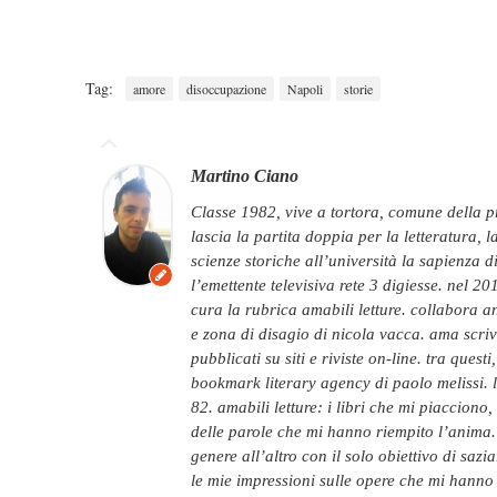
Tag:
amore
disoccupazione
Napoli
storie
Martino Ciano
classe 1982, vive a tortora, comune della provincia di cosenza. promesso ragioniere,
lascia la partita doppia per la letteratura, l
scienze storiche all’università la sapienza 
l’emettente televisiva rete 3 digiesse. nel 20
cura la rubrica amabili letture. collabora anc
e zona di disagio di nicola vacca. ama scrive
pubblicati su siti e riviste on-line. tra questi
bookmark literary agency di paolo melissi. 
82. amabili letture: i libri che mi piacciono
delle parole che mi hanno riempito l’anima.
genere all’altro con il solo obiettivo di sazi
le mie impressioni sulle opere che mi hanno 