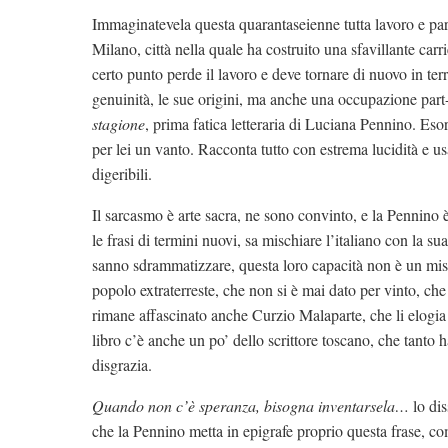
Immaginatevela questa quarantaseienne tutta lavoro e party
Milano, città nella quale ha costruito una sfavillante car
certo punto perde il lavoro e deve tornare di nuovo in terr
genuinità, le sue origini, ma anche una occupazione part
stagione
, prima fatica letteraria di Luciana Pennino. Eso
per lei un vanto. Racconta tutto con estrema lucidità e us
digeribili.
Il sarcasmo è arte sacra, ne sono convinto, e la Pennino 
le frasi di termini nuovi, sa mischiare l’italiano con la su
sanno sdrammatizzare, questa loro capacità non è un miste
popolo extraterreste, che non si è mai dato per vinto, ch
rimane affascinato anche Curzio Malaparte, che li elogi
libro c’è anche un po’ dello scrittore toscano, che tanto
disgrazia.
Quando non c’è speranza, bisogna inventarsela…
lo dis
che la Pennino metta in epigrafe proprio questa frase, com