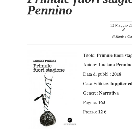
Pennino
12 Maggio 2
di
Martino Ci
Primule fuori sta
Titolo:
Luciana Pennin
Autore:
2018
Data di pubbl.:
Iuppiter ed
Casa Editrice:
Narrativa
Genere:
163
Pagine:
12 €
Prezzo: