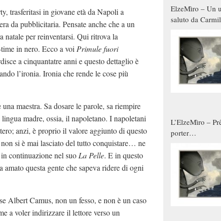
ElzeMìro – Un u
, trasferitasi in giovane età da Napoli a
saluto da Carmil
riera da pubblicitaria. Pensate anche che a un
tutti gli uomini 
a natale per reinventarsi. Qui ritrova la
qualche modo s
-time in nero. Ecco a voi
Primule fuori
donne
rdisce a cinquantatre anni e questo dettaglio è
ando l’ironia. Ironia che rende le cose più
è una maestra. Sa dosare le parole, sa riempire
a lingua madre, ossia, il napoletano. I napoletani
L’ElzeMìro – Prê
ro; anzi, è proprio il valore aggiunto di questo
porter
e non si è mai lasciato del tutto conquistare… ne
autunno/inverno
a in continuazione nel suo
La Pelle
. E in questo
 ha amato questa gente che sapeva ridere di ogni
se Albert Camus, non un fesso, e non è un caso
e a voler indirizzare il lettore verso un