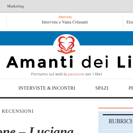
Marketing
Intervista
Tutte le mattine di Sybil – Virginia Evans
Intervista a Vania Colasanti
Elz
L
L’idraulico non verrà – Fruttero & Lucentini
INTERVISTE & INCONTRI
SPAZI
P
|
RECENSIONI
RUBRIC
ione – Luciana