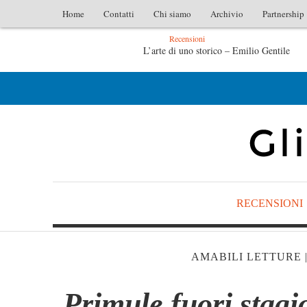
Home
Contatti
Chi siamo
Archivio
Partnership
Recensioni
L’arte di uno storico – Emilio Gentile
Tutte le mattine di Sybil – Virginia Evans
RECENSIONI
AMABILI LETTURE
Primule fuori stag