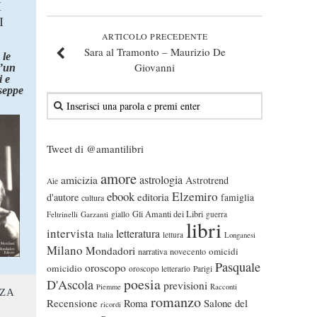
I
I
ARTICOLO PRECEDENTE
Sara al Tramonto – Maurizio De
 le
Giovanni
d’un
 e
seppe
Tweet di @amantilibri
amore
astrologia
amicizia
Astrotrend
Aie
ebook
Elzemiro
editoria
d'autore
famiglia
cultura
Gli Amanti dei Libri
Feltrinelli
Garzanti
giallo
guerra
libri
intervista
letteratura
Italia
lettura
Longanesi
Milano
Mondadori
omicidi
narrativa
novecento
Pasquale
oroscopo
omicidio
oroscopo letterario
Parigi
poesia
D'Ascola
previsioni
Piemme
Racconti
NZA
romanzo
Recensione
Roma
Salone del
ricordi