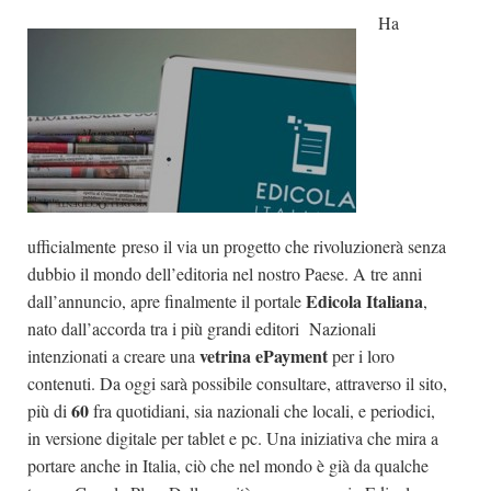
Ha
Dicono di Noi
Rassegna Stampa
Archivio
Autori
Generi
Case editrici
ufficialmente preso il via un progetto che rivoluzionerà senza
Partnership
dubbio il mondo dell’editoria nel nostro Paese. A tre anni
Giallo Stresa
Edicola Italiana
dall’annuncio, apre finalmente il portale
,
nato dall’accorda tra i più grandi editori Nazionali
Premio Chiara
vetrina
ePayment
intenzionati a creare una
per i loro
Tabù Festival 2014
contenuti. Da oggi sarà possibile consultare, attraverso il sito,
A Tutto Volume
60
più di
fra quotidiani, sia nazionali che locali, e periodici,
in versione digitale per tablet e pc. Una iniziativa che mira a
Salone di Torino
portare anche in Italia, ciò che nel mondo è già da qualche
Marketing