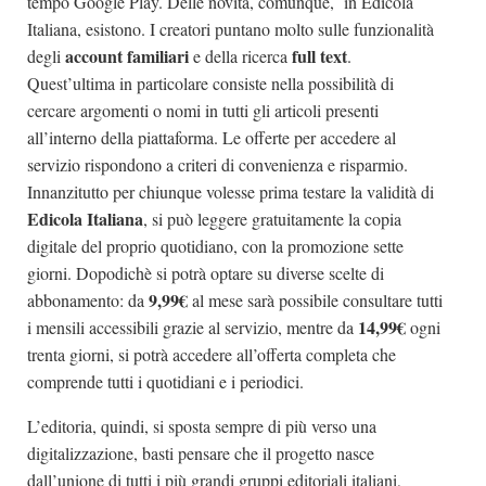
tempo Google Play. Delle novità, comunque, in Edicola
Italiana, esistono. I creatori puntano molto sulle funzionalità
account
familiari
full
text
degli
e della ricerca
.
Quest’ultima in particolare consiste nella possibilità di
cercare argomenti o nomi in tutti gli articoli presenti
all’interno della piattaforma. Le offerte per accedere al
servizio rispondono a criteri di convenienza e risparmio.
Innanzitutto per chiunque volesse prima testare la validità di
Edicola Italiana
, si può leggere gratuitamente la copia
digitale del proprio quotidiano, con la promozione sette
giorni. Dopodichè si potrà optare su diverse scelte di
9,99€
abbonamento: da
al mese sarà possibile consultare tutti
14,99€
i mensili accessibili grazie al servizio, mentre da
ogni
trenta giorni, si potrà accedere all’offerta completa che
comprende tutti i quotidiani e i periodici.
L’editoria, quindi, si sposta sempre di più verso una
digitalizzazione, basti pensare che il progetto nasce
dall’unione di tutti i più grandi gruppi editoriali italiani,