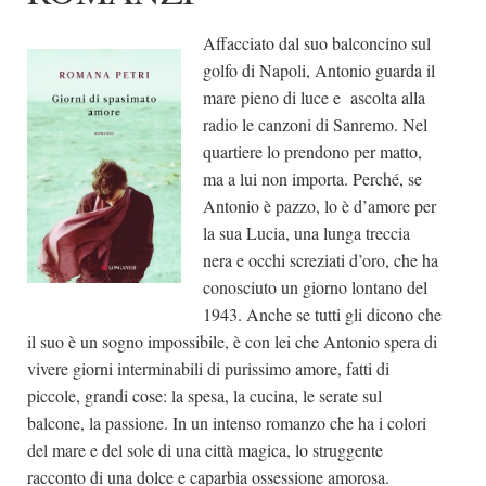
Dicono di Noi
Affacciato dal suo balconcino sul
Rassegna Stampa
golfo di Napoli, Antonio guarda il
mare pieno di luce e ascolta alla
Archivio
radio le canzoni di Sanremo. Nel
Autori
quartiere lo prendono per matto,
ma a lui non importa. Perché, se
Generi
Antonio è pazzo, lo è d’amore per
Case editrici
la sua Lucia, una lunga treccia
Partnership
nera e occhi screziati d’oro, che ha
conosciuto un giorno lontano del
Giallo Stresa
1943. Anche se tutti gli dicono che
Premio Chiara
il suo è un sogno impossibile, è con lei che Antonio spera di
Tabù Festival 2014
vivere giorni interminabili di purissimo amore, fatti di
piccole, grandi cose: la spesa, la cucina, le serate sul
A Tutto Volume
balcone, la passione. In un intenso romanzo che ha i colori
Salone di Torino
del mare e del sole di una città magica, lo struggente
Marketing
racconto di una dolce e caparbia ossessione amorosa.