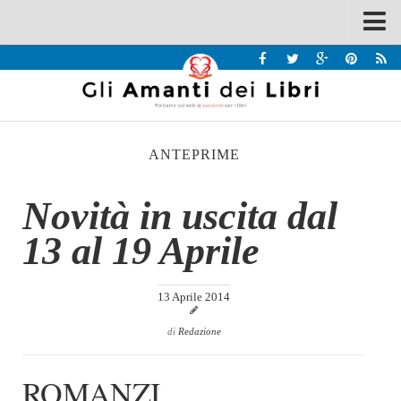
Spazi
Recensioni
Interviste & Incontri
ANTEPRIME
Bandi
Home
Novità in uscita dal
Chi siamo
13 al 19 Aprile
Contatti
Eventi
13 Aprile 2014
Home
di
Redazione
Contatti
ROMANZI
Chi siamo