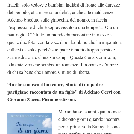
fratelli: solo vedove e bambini, indifesi di fronte alle durezze
del periodo, alla miseria, ai debiti, anche alle maldicenze.
Adelmo è seduto sulle ginocchia del nonno, in faccia
l’espressione di chi è sopravvissuto a una tempesta. O a un
naufragio. C’è tutto un mondo da raccontare in mezzo a
quelle due foto, con la voce di un bambino che ha imparato a
cullarsi da solo, perché suo padre è morto troppo presto e
sua madre ora è china sui campi. Questa è una storia vera,
talmente vera che sembra un romanzo. Il romanzo d’amore
di chi sa bene che l’amore si nutre di libertà.
“Io che conosco il tuo cuore, Storia di un padre
partigiano raccontata da un figlio” di Adelmo Cervi con
Giovanni Zucca. Piemme edizioni.
Maxon ha sette anni, quattro mesi
e diciotto giorni quando incontra
per la prima volta Sunny. E sono
tanto perfetti l’uno per l’altra,