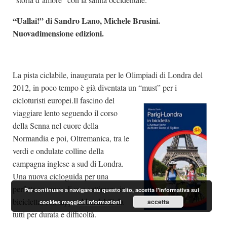
“Uallai!” di Sandro Lano, Michele Brusini.
Nuovadimensione edizioni.
La pista ciclabile, inaugurata per le Olimpiadi di Londra del
2012, in poco tempo è già diventata un “must” per i
cicloturisti europei.Il
fascino del
viaggiare lento seguendo il corso
della Senna nel cuore della
Normandia e poi, Oltremanica, tra le
verdi e ondulate colline della
campagna inglese a sud di Londra.
Una nuova cicloguida per una
perfetta vacanza di una settimana in
Per continuare a navigare su questo sito, accetta l'informativa sui
bicicletta, con tappe abbordabili da
accetta
cookies
maggiori informazioni
tutti per durata e difficoltà.