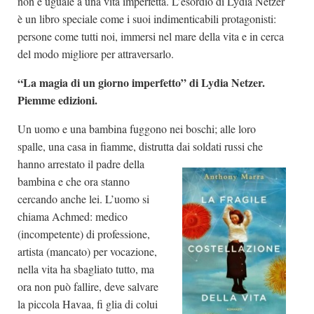
non è uguale a una vita imperfetta. L’esordio di Lydia Netzer
è un libro speciale come i suoi indimenticabili protagonisti:
persone come tutti noi, immersi nel mare della vita e in cerca
del modo migliore per attraversarlo.
“La magia di un giorno imperfetto” di Lydia Netzer.
Piemme edizioni.
Un uomo e una bambina fuggono nei boschi; alle loro
spalle, una casa in fiamme, distrutta dai soldati russi che
hanno arrestato il padre
della
bambina e che ora stanno
cercando anche lei. L’uomo si
chiama Achmed: medico
(incompetente) di professione,
artista (mancato) per vocazione,
nella vita ha sbagliato tutto, ma
ora non può fallire, deve salvare
la piccola Havaa, fi glia di colui