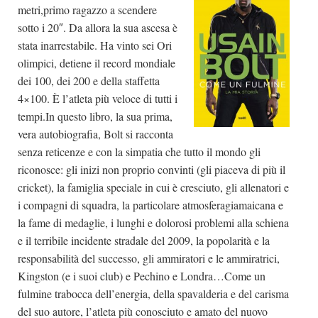
metri,primo ragazzo a scendere
sotto i 20″. Da allora la sua ascesa è
stata inarrestabile. Ha vinto sei Ori
olimpici, detiene il record mondiale
dei 100, dei 200 e della staffetta
4×100. È l’atleta più veloce di tutti i
tempi.In questo libro, la sua prima,
vera autobiografia, Bolt si racconta
senza reticenze e con la simpatia che tutto il mondo gli
riconosce: gli inizi non proprio convinti (gli piaceva di più il
cricket), la famiglia speciale in cui è cresciuto, gli allenatori e
i compagni di squadra, la particolare atmosferagiamaicana e
la fame di medaglie, i lunghi e dolorosi problemi alla schiena
e il terribile incidente stradale del 2009, la popolarità e la
responsabilità del successo, gli ammiratori e le ammiratrici,
Kingston (e i suoi club) e Pechino e Londra…Come un
fulmine trabocca dell’energia, della spavalderia e del carisma
del suo autore, l’atleta più conosciuto e amato del nuovo