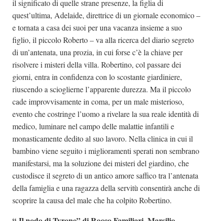
il significato di quelle strane presenze, la figlia di
quest’ultima, Adelaide, direttrice di un giornale economico –
e tornata a casa dei suoi per una vacanza insieme a suo
figlio, il piccolo Roberto – va alla ricerca del diario segreto
di un’antenata, una prozia, in cui forse c’è la chiave per
risolvere i misteri della villa. Robertino, col passare dei
giorni, entra in confidenza con lo scostante giardiniere,
riuscendo a scioglierne l’apparente durezza. Ma il piccolo
cade improvvisamente in coma, per un male misterioso,
evento che costringe l’uomo a rivelare la sua reale identità di
medico, luminare nel campo delle malattie infantili e
monasticamente dedito al suo lavoro. Nella clinica in cui il
bambino viene seguito i miglioramenti sperati non sembrano
manifestarsi, ma la soluzione dei misteri del giardino, che
custodisce il segreto di un antico amore saffico tra l’antenata
della famiglia e una ragazza della servitù consentirà anche di
scoprire la causa del male che ha colpito Robertino.
“
Il nodo di Tyrone” di Rocco Familiari. Marsilio