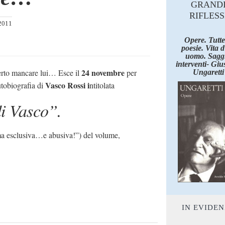
GRAND
RIFLESS
2011
Opere. Tutte
poesie. Vita 
uomo. Saggi
interventi- Giu
24 novembre
erto mancare lui… Esce il
per
Ungaretti
Vasco Rossi i
tobiografia di
ntitolata
di Vasco”.
ma esclusiva…e abusiva!”) del volume,
IN EVIDE