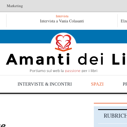
Marketing
Intervista
Le anime salve di Fabrizio De André – Jan Gaggetta
Intervista a Vania Colasanti
Elz
Tutte le mattine di Sybil – Virginia Evans
INTERVISTE & INCONTRI
SPAZI
P
RUBRIC
re…