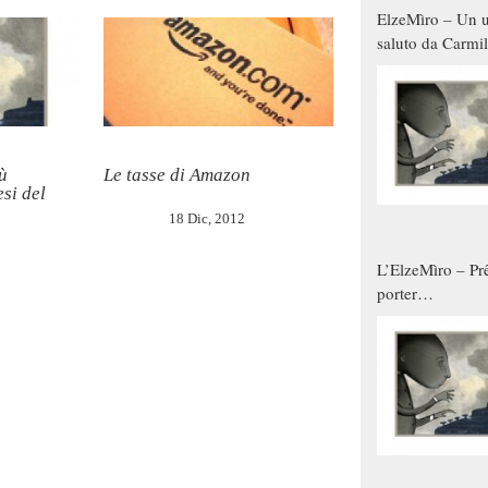
ElzeMìro – Un u
saluto da Carmil
tutti gli uomini 
qualche modo s
donne
ù
Le tasse di Amazon
esi del
18 Dic, 2012
L’ElzeMìro – Prê
porter
autunno/inverno