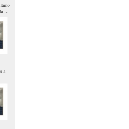
ltimo
la a
che in
ono
t-à-
.