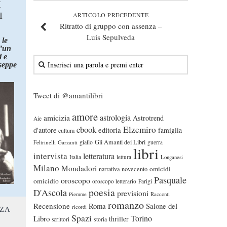
I
I
ARTICOLO PRECEDENTE
Ritratto di gruppo con assenza –
Luis Sepulveda
 le
d’un
 e
seppe
Tweet di @amantilibri
amore
astrologia
amicizia
Astrotrend
Aie
ebook
Elzemiro
editoria
d'autore
famiglia
cultura
Gli Amanti dei Libri
Feltrinelli
Garzanti
giallo
guerra
libri
intervista
letteratura
Italia
lettura
Longanesi
Milano
Mondadori
omicidi
narrativa
novecento
Pasquale
oroscopo
omicidio
oroscopo letterario
Parigi
poesia
D'Ascola
previsioni
Piemme
Racconti
romanzo
Recensione
Roma
Salone del
ricordi
NZA
Spazi
Torino
Libro
thriller
scrittori
storia