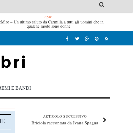
Spazi
eMìro – Un ultimo saluto da Carmilla a tutti gli uomini che in
Tutte le mattine di Sybil – Virginia Evans
L’idraulico non
qualche modo sono donne
REMI E BANDI
ARTICOLO SUCCESSIVO
HE
Briciola raccontata da Ivana Spagna