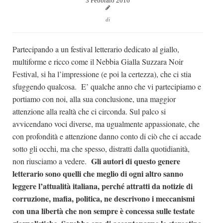
3 Febbraio 2016
Dicono di Noi
di
Rassegna Stampa
Archivio
Partecipando a un festival letterario dedicato al giallo,
multiforme e ricco come il Nebbia Gialla Suzzara Noir
Autori
Festival, si ha l’impressione (e poi la certezza), che ci stia
Generi
sfuggendo qualcosa. E’ qualche anno che vi partecipiamo e
portiamo con noi, alla sua conclusione, una maggior
Case editrici
attenzione alla realtà che ci circonda. Sul palco si
Partnership
avvicendano voci diverse, ma ugualmente appassionate, che
Giallo Stresa
con profondità e attenzione danno conto di ciò che ci accade
sotto gli occhi, ma che spesso, distratti dalla quotidianità,
Premio Chiara
Gli autori di questo genere
non riusciamo a vedere.
Tabù Festival 2014
letterario sono quelli che meglio di ogni altro sanno
A Tutto Volume
leggere l’attualità italiana, perché attratti da notizie di
corruzione, mafia, politica, ne descrivono i meccanismi
Salone di Torino
con una libertà che non sempre è concessa sulle testate
Marketing