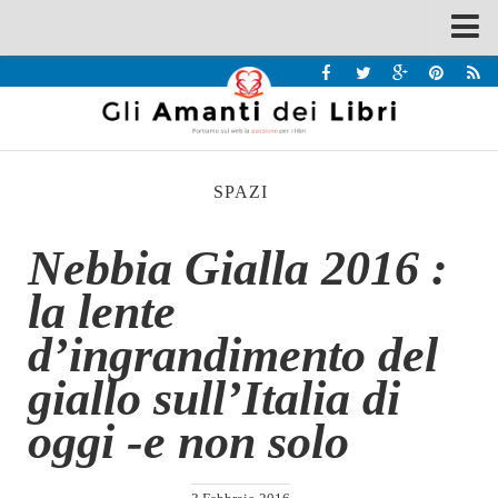
Spazi
Recensioni
Interviste & Incontri
SPAZI
Bandi
Home
Nebbia Gialla 2016 :
Chi siamo
la lente
Contatti
d’ingrandimento del
Eventi
giallo sull’Italia di
Home
oggi -e non solo
Contatti
Chi siamo