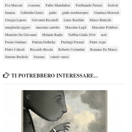
Eva Massari
evasione
Fabio Mundadori
Ferdinando Pastori
festival
finanza
Gabriella Genisi
giallo
giallo nordeuropeo
Gianluca Morozzi
Giorgia Lepore
Giovanni Ricciardi
Linus Reichlin
Marco Buticchi
margherita oggero
massimo carlotto
Massimo Lugli
Massimo Polidoro
Maurizio De Giovanni
Melanie Raabe
Nebbia Gialla 2016
noir
Pasini Giuliano
Patrizia DeBicke
Pierluigi Porazzi
Pieter Aspe
Pietro Caliceti
Riccardo Besola
Roberto Costantini
Romano De Marco
Simone Bucholz
Suzzara
valerio varesi
TI POTREBBERO INTERESSARE...