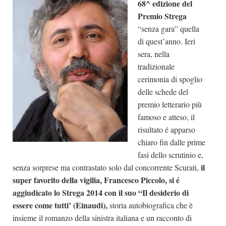
68^ edizione del
Dicono di Noi
Premio Strega
“senza gara” quella
Rassegna Stampa
di quest’anno. Ieri
Archivio
sera, nella
tradizionale
Autori
cerimonia di spoglio
Generi
delle schede del
Case editrici
premio letterario più
Partnership
famoso e atteso, il
risultato é apparso
Giallo Stresa
chiaro fin dalle prime
Premio Chiara
fasi dello scrutinio e,
il
senza sorprese ma contrastato solo dal concorrente Scurati,
Tabù Festival 2014
super favorito della vigilia, Francesco Piccolo, si é
A Tutto Volume
aggiudicato lo Strega 2014 con il suo “Il desiderio di
Salone di Torino
essere come tutti’ (Einaudi),
storia autobiografica che è
insieme il romanzo della sinistra italiana e un racconto di
Marketing