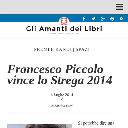
Spazi
Recensioni
Interviste & Incontri
PREMI E BANDI
|
SPAZI
Bandi
Home
Francesco Piccolo
Chi siamo
vince lo Strega 2014
Contatti
Eventi
4 Luglio 2014
Home
di
Sabrina Cerri
Contatti
Si potrebbe dire una
Chi siamo