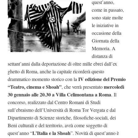
quest’anno,
Dicono di Noi
come in passato,
sono state molte
Rassegna Stampa
le iniziative in
Archivio
occasione della
Giornata della
Autori
Memoria. A
Generi
distanza di
Case editrici
settant’anni dalla deportazione di oltre mille ebrei dall’ex
ghetto di Roma, anche la capitale ricorderà questo
Partnership
IV edizione del Premio
drammatico momento storico con la
Giallo Stresa
“Teatro, cinema e Shoah”
mercoledì
, che verrà presentato
Premio Chiara
30 gennaio alle 20.30 a Villa Celimontana a Roma
. Il
concorso, realizzato dal Centro Romani di Studi
Tabù Festival 2014
sull’ebraismo dell’Università di Roma Tor Vergata e dal
A Tutto Volume
Dipartimento di Scienze storiche, filosofiche-sociali, dei
Salone di Torino
Beni culturali e del territorio, avrà come soggetto di
L’Italia e la Shoah
quest’anno “
”. Novità di quest’anno è
Marketing