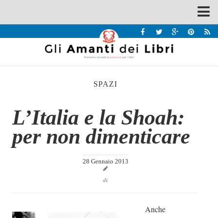
Spazi
Recensioni
Interviste & Incontri
SPAZI
Bandi
Home
L’Italia e la Shoah:
Chi siamo
per non dimenticare
Contatti
Eventi
28 Gennaio 2013
Home
di
Contatti
Anche
Chi siamo