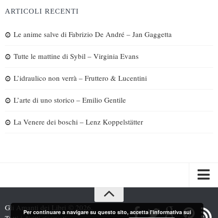
ARTICOLI RECENTI
Le anime salve di Fabrizio De André – Jan Gaggetta
Tutte le mattine di Sybil – Virginia Evans
L’idraulico non verrà – Fruttero & Lucentini
L’arte di uno storico – Emilio Gentile
La Venere dei boschi – Lenz Koppelstätter
Spazi
Gli Amanti dei Libri © 2026.
Per continuare a navigare su questo sito, accetta l'informativa sui
Recensioni