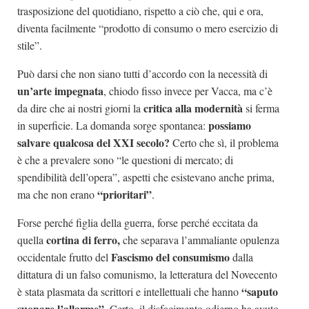
trasposizione del quotidiano, rispetto a ciò che, qui e ora,
diventa facilmente “prodotto di consumo o mero esercizio di
stile”.
Può darsi che non siano tutti d’accordo con la necessità di
un’arte impegnata
, chiodo fisso invece per Vacca, ma c’è
critica alla modernità
da dire che ai nostri giorni la
si ferma
p
ossiamo
in superficie. La domanda sorge spontanea:
salvare qualcosa del XXI secolo?
Certo che sì, il problema
è che a prevalere sono “le questioni di mercato; di
spendibilità dell’opera”, aspetti che esistevano anche prima,
“prioritari”
ma che non erano
.
Forse perché figlia della guerra, forse perché eccitata da
cortina di ferro,
quella
che separava l’ammaliante opulenza
Fascismo del consumismo
occidentale frutto del
dalla
dittatura di un falso comunismo, la letteratura del Novecento
“saputo
è stata plasmata da scrittori e intellettuali che hanno
suonare l’allarme”
. Certo, il disfacimento odierno ha avuto