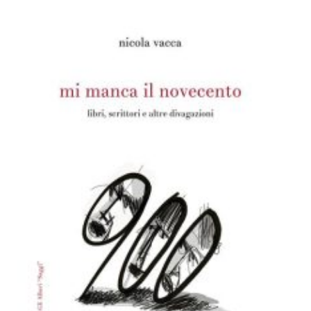
Dicono di Noi
Rassegna Stampa
Archivio
Autori
Generi
Case editrici
Partnership
Giallo Stresa
Premio Chiara
Tabù Festival 2014
A Tutto Volume
Salone di Torino
Marketing