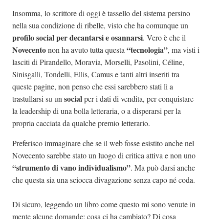
Insomma, lo scrittore di oggi è tassello del sistema persino
nella sua condizione di ribelle, visto che ha comunque un
profilo social per decantarsi e osannarsi
. Vero è che il
Novecento
“tecnologia”
non ha avuto tutta questa
, ma visti i
lasciti di Pirandello, Moravia, Morselli, Pasolini, Céline,
Sinisgalli, Tondelli, Ellis, Camus e tanti altri inseriti tra
queste pagine, non penso che essi sarebbero stati lì a
social
trastullarsi su un
per i dati di vendita, per conquistare
la leadership di una bolla letteraria, o a disperarsi per la
propria cacciata da qualche premio letterario.
Preferisco immaginare che se il web fosse esistito anche nel
Novecento sarebbe stato un luogo di critica attiva e non uno
“strumento di vano individualismo”
. Ma può darsi anche
che questa sia una sciocca divagazione senza capo né coda.
Di sicuro, leggendo un libro come questo mi sono venute in
mente alcune domande: cosa ci ha cambiato? Di cosa