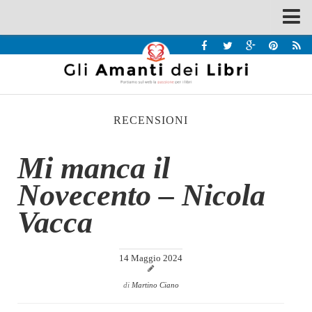
Spazi
Recensioni
Interviste & Incontri
RECENSIONI
Bandi
Home
Mi manca il
Chi siamo
Novecento – Nicola
Contatti
Vacca
Eventi
Home
14 Maggio 2024
Contatti
di
Martino Ciano
Chi siamo