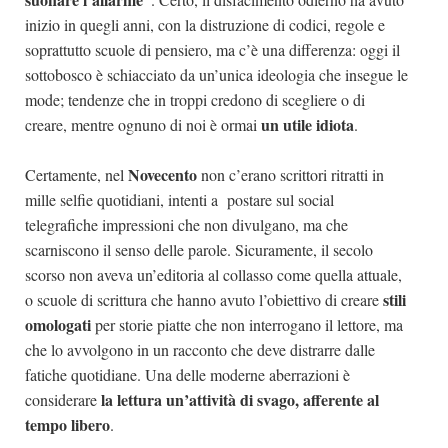
inizio in quegli anni, con la distruzione di codici, regole e
soprattutto scuole di pensiero, ma c’è una differenza: oggi il
sottobosco è schiacciato da un’unica ideologia che insegue le
mode; tendenze che in troppi credono di scegliere o di
un utile idiota
creare, mentre ognuno di noi è ormai
.
Novecento
Certamente, nel
non c’erano scrittori ritratti in
mille selfie quotidiani, intenti a postare sul social
telegrafiche impressioni che non divulgano, ma che
scarniscono il senso delle parole. Sicuramente, il secolo
scorso non aveva un’editoria al collasso come quella attuale,
stili
o scuole di scrittura che hanno avuto l’obiettivo di creare
omologati
per storie piatte che non interrogano il lettore, ma
che lo avvolgono in un racconto che deve distrarre dalle
fatiche quotidiane. Una delle moderne aberrazioni è
la lettura un’attività di svago, afferente al
considerare
tempo libero
.