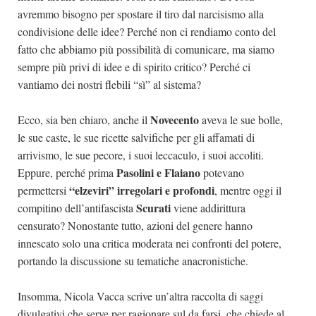
avremmo bisogno per spostare il tiro dal narcisismo alla
condivisione delle idee? Perché non ci rendiamo conto del
fatto che abbiamo più possibilità di comunicare, ma siamo
sempre più privi di idee e di spirito critico? Perché ci
vantiamo dei nostri flebili “sì” al sistema?
Novecento
Ecco, sia ben chiaro, anche il
aveva le sue bolle,
le sue caste, le sue ricette salvifiche per gli affamati di
arrivismo, le sue pecore, i suoi leccaculo, i suoi accoliti.
Pasolini e Flaiano
Eppure, perché prima
potevano
“elzeviri” irregolari e profondi
permettersi
, mentre oggi il
Scurati
compitino dell’antifascista
viene addirittura
censurato? Nonostante tutto, azioni del genere hanno
innescato solo una critica moderata nei confronti del potere,
portando la discussione su tematiche anacronistiche.
Insomma, Nicola Vacca scrive un’altra raccolta di saggi
divulgativi che serve per ragionare sul da farsi, che chiede al