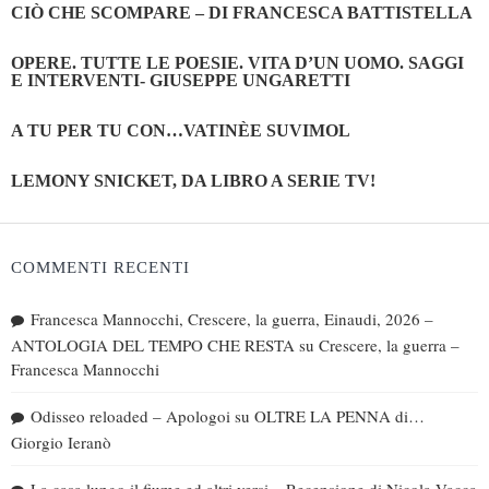
CIÒ CHE SCOMPARE – DI FRANCESCA BATTISTELLA
OPERE. TUTTE LE POESIE. VITA D’UN UOMO. SAGGI
E INTERVENTI- GIUSEPPE UNGARETTI
A TU PER TU CON…VATINÈE SUVIMOL
LEMONY SNICKET, DA LIBRO A SERIE TV!
COMMENTI RECENTI
Francesca Mannocchi, Crescere, la guerra, Einaudi, 2026 –
ANTOLOGIA DEL TEMPO CHE RESTA
su
Crescere, la guerra –
Francesca Mannocchi
Odisseo reloaded – Apologoi
su
OLTRE LA PENNA di…
Giorgio Ieranò
La casa lungo il fiume ed altri versi – Recensione di Nicola Vacca