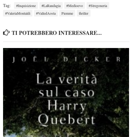
Tag:
#Inquisizione
#LaRandagia
#Medioevo
#Stregoneria
#ValeriaMontaldi
#ValledAosta
Piemme
thriller
TI POTREBBERO INTERESSARE...