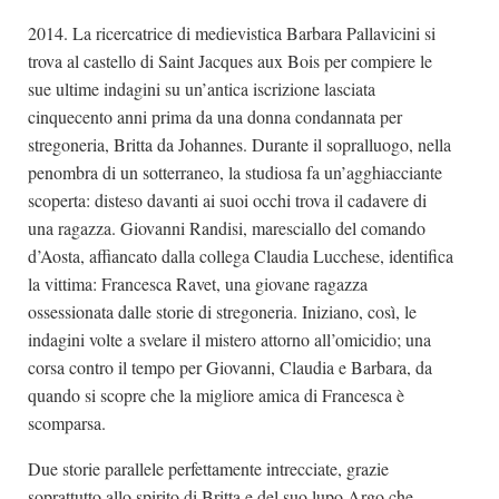
2014. La ricercatrice di medievistica Barbara Pallavicini si
trova al castello di Saint Jacques aux Bois per compiere le
sue ultime indagini su un’antica iscrizione lasciata
cinquecento anni prima da una donna condannata per
stregoneria, Britta da Johannes. Durante il sopralluogo, nella
penombra di un sotterraneo, la studiosa fa un’agghiacciante
scoperta: disteso davanti ai suoi occhi trova il cadavere di
una ragazza. Giovanni Randisi, maresciallo del comando
d’Aosta, affiancato dalla collega Claudia Lucchese, identifica
la vittima: Francesca Ravet, una giovane ragazza
ossessionata dalle storie di stregoneria. Iniziano, così, le
indagini volte a svelare il mistero attorno all’omicidio; una
corsa contro il tempo per Giovanni, Claudia e Barbara, da
quando si scopre che la migliore amica di Francesca è
scomparsa.
Due storie parallele perfettamente intrecciate, grazie
soprattutto allo spirito di Britta e del suo lupo Argo che,