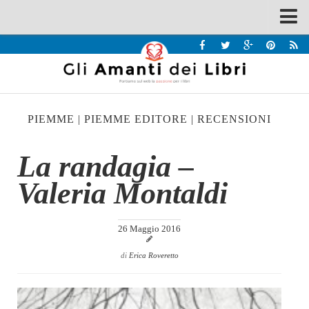
Spazi
Recensioni
Interviste & Incontri
PIEMME
|
PIEMME EDITORE
|
RECENSIONI
Bandi
Home
La randagia –
Chi siamo
Valeria Montaldi
Contatti
Eventi
26 Maggio 2016
Home
di
Erica Roveretto
Contatti
Chi siamo