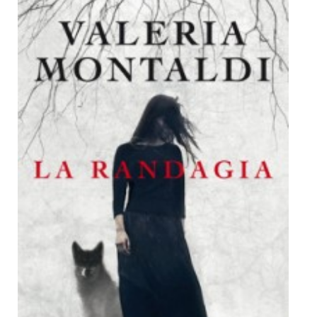
Dicono di Noi
Rassegna Stampa
Archivio
Autori
Generi
Case editrici
Partnership
Giallo Stresa
Premio Chiara
Tabù Festival 2014
A Tutto Volume
Salone di Torino
Marketing