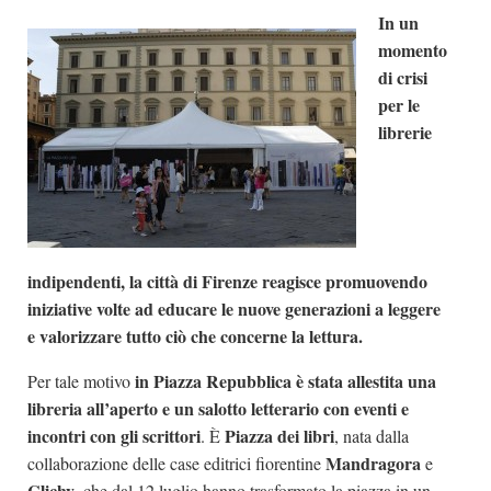
In un
Dicono di Noi
momento
Rassegna Stampa
di crisi
Archivio
per le
librerie
Autori
Generi
Case editrici
Partnership
indipendenti, la città di Firenze reagisce promuovendo
Giallo Stresa
iniziative volte ad educare le nuove generazioni a leggere
Premio Chiara
e valorizzare tutto ciò che concerne la lettura.
Tabù Festival 2014
in Piazza Repubblica è stata allestita una
Per tale motivo
A Tutto Volume
libreria all’aperto e un salotto letterario con eventi e
incontri con gli scrittori
Piazza dei libri
. È
, nata dalla
Salone di Torino
Mandragora
collaborazione delle case editrici fiorentine
e
Marketing
Clichy
, che dal 12 luglio hanno trasformato la piazza in un