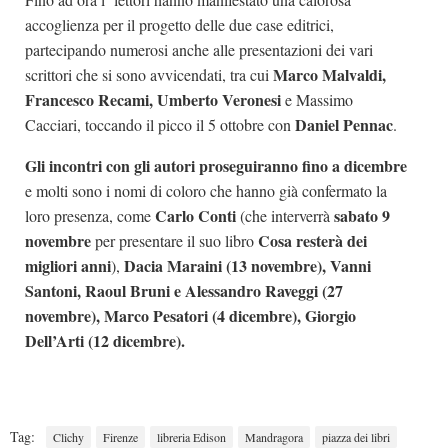
accoglienza per il progetto delle due case editrici,
partecipando numerosi anche alle presentazioni dei vari
Marco Malvaldi,
scrittori che si sono avvicendati, tra cui
Francesco Recami, Umberto Veronesi
e Massimo
Daniel Pennac
Cacciari, toccando il picco il 5 ottobre con
.
Gli incontri con gli autori proseguiranno fino a dicembre
e molti sono i nomi di coloro che hanno già confermato la
Carlo Conti
sabato 9
loro presenza, come
(che interverrà
novembre
Cosa resterà dei
per presentare il suo libro
migliori anni
Dacia Maraini (13 novembre), Vanni
),
Santoni, Raoul Bruni e Alessandro Raveggi (27
novembre), Marco Pesatori (4 dicembre), Giorgio
Dell’Arti (12 dicembre).
Tag:
Clichy
Firenze
libreria Edison
Mandragora
piazza dei libri