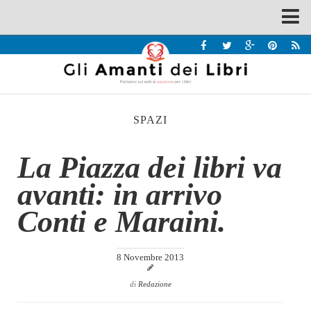
Spazi
Recensioni
Interviste & Incontri
SPAZI
Bandi
Home
La Piazza dei libri va
Chi siamo
avanti: in arrivo
Contatti
Conti e Maraini.
Eventi
Home
8 Novembre 2013
Contatti
di
Redazione
Chi siamo