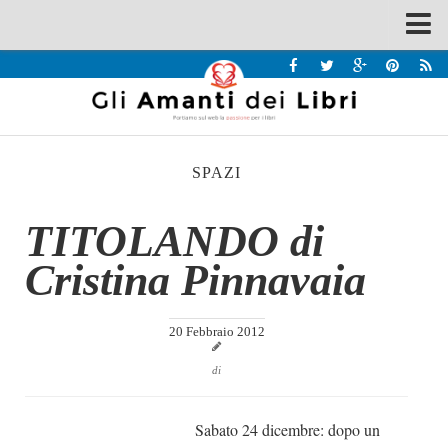
Spazi
Recensioni
Interviste & Incontri
SPAZI
Bandi
Home
TITOLANDO di
Chi siamo
Cristina Pinnavaia
Contatti
Eventi
20 Febbraio 2012
Home
di
Contatti
Sabato 24 dicembre: dopo un
Chi siamo