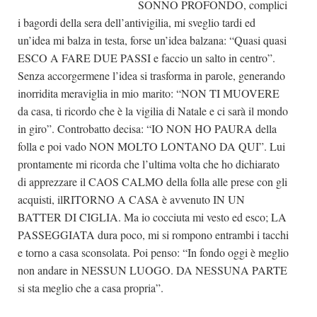
SONNO PROFONDO, complici
Dicono di Noi
i bagordi della sera dell’antivigilia, mi sveglio tardi ed
un’idea mi balza in testa, forse un’idea balzana: “Quasi quasi
Rassegna Stampa
ESCO A FARE DUE PASSI e faccio un salto in centro”.
Archivio
Senza accorgermene l’idea si trasforma in parole, generando
inorridita meraviglia in mio marito: “NON TI MUOVERE
Autori
da casa, ti ricordo che è la vigilia di Natale e ci sarà il mondo
Generi
in giro”. Controbatto decisa: “IO NON HO PAURA della
Case editrici
folla e poi vado NON MOLTO LONTANO DA QUI”. Lui
prontamente mi ricorda che l’ultima volta che ho dichiarato
Partnership
di apprezzare il CAOS CALMO della folla alle prese con gli
Giallo Stresa
acquisti, ilRITORNO A CASA è avvenuto IN UN
Premio Chiara
BATTER DI CIGLIA. Ma io cocciuta mi vesto ed esco; LA
PASSEGGIATA dura poco, mi si rompono entrambi i tacchi
Tabù Festival 2014
e torno a casa sconsolata. Poi penso: “In fondo oggi è meglio
A Tutto Volume
non andare in NESSUN LUOGO. DA NESSUNA PARTE
Salone di Torino
si sta meglio che a casa propria”.
Marketing