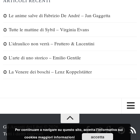
ARTICOLI RECENTI
Le anime salve di Fabrizio De André – Jan Gaggetta
Tutte le mattine di Sybil – Virginia Evans
L’idraulico non verrà – Fruttero & Lucentini
L’arte di uno storico – Emilio Gentile
La Venere dei boschi – Lenz Koppelstätter
Spazi
Gli Amanti dei Libri © 2026.
Per continuare a navigare su questo sito, accetta l'informativa sui
Recensioni
Tutti i diritti riservati.
accetta
cookies
maggiori informazioni