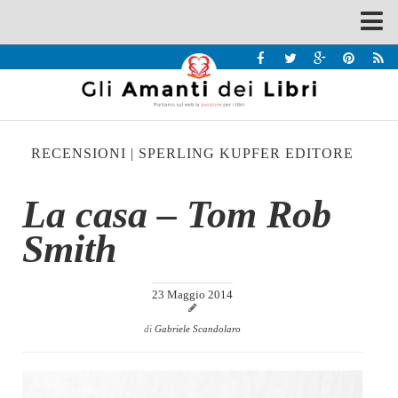
Spazi
Recensioni
Interviste & Incontri
RECENSIONI
|
SPERLING KUPFER EDITORE
Bandi
Home
La casa – Tom Rob
Chi siamo
Smith
Contatti
Eventi
23 Maggio 2014
Home
di
Gabriele Scandolaro
Contatti
Chi siamo