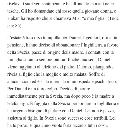
rivelava i suoi veri sentimenti, e ha affondato le mani nelle
tasche. Gli ho domandato chi fosse quella giovane donna, e
Hakan ha risposto che si chiamava Mia. “è mia figlia” (Tilde
pag 85)
L’estate è trascorsa tranquilla per Daniel. I genitori, ormai in
pensione, hanno deciso di abbandonare l’Inghilterra a favore
della Svezia, paese di origine della madre. I contatti con la
famiglia si fanno sempre più rari finchè una sera, Daniel
viene raggiunto al telefono dal padre. L’uomo, piangendo,
rivela al figlio che la moglie è molto malata. Soffre di
allucinazioni ed è stata internata in un ospedale psichiatrico.
Per Daniel è un duro colpo. Decide di partire
immediatamente per la Svezia, ma dopo poco è la madre a
telefonargli. È fuggita dalla Svezia per tornare in Inghilterra e
ha urgente bisogno di parlare con Daniel. Lei non è pazza,
assicura al figlio. In Svezia sono successe cose terribili. Lei
ha le prove. E qualcuno vuole farla tacere a tutti i costi.