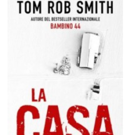
Dicono di Noi
Rassegna Stampa
Archivio
Autori
Generi
Case editrici
Partnership
Giallo Stresa
Premio Chiara
Tabù Festival 2014
A Tutto Volume
Salone di Torino
Marketing