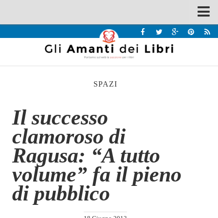
Spazi
Recensioni
Interviste & Incontri
SPAZI
Bandi
Home
Il successo
Chi siamo
clamoroso di
Contatti
Ragusa: “A tutto
Eventi
volume” fa il pieno
Home
di pubblico
Contatti
Chi siamo