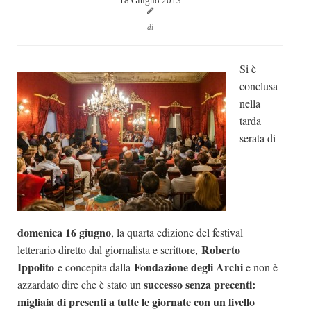
18 Giugno 2013
Dicono di Noi
di
Rassegna Stampa
Archivio
Si è
conclusa
Autori
nella
Generi
tarda
Case editrici
serata di
Partnership
Giallo Stresa
Premio Chiara
domenica 16 giugno
, la quarta edizione del festival
Tabù Festival 2014
Roberto
letterario diretto dal giornalista e scrittore,
A Tutto Volume
Ippolito
Fondazione degli Arch
i
e concepita dalla
e non è
Salone di Torino
successo senza precenti:
azzardato dire che è stato un
migliaia di presenti a tutte le giornate con un livello
Marketing