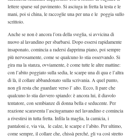
lettere sparse sul pavimento. Si asciuga in fretta la testa e le
mani, poi si china, le raccoglie una per una e le poggia sullo
scrittoio.
Anche se non è ancora l’ora della sveglia, si avvicina di
nuovo al lavandino per sbarbarsi. Dopo essersi rapidamente
insaponato, comincia a radersi dapprima piano, poi sempre
più nervosamente, come se qualcuno lo stia osservando. Si
gira ma la stanza, ovviamente, è come tutte le altre mattine:
con l’abito poggiato sulla sedia, le scarpe una di qua e l’altra
di là, il collare abbandonato sulla scrivania. A quel punto,
non gli resta che guardare verso l’ alto. Ecco, lì pare che
qualcuno lo stia davvero spiando: è ancora lui, il diavolo
tentatore, con sembianze di donna bella e seducente. Per
reazione scaraventa l’asciugamano nel lavandino e comincia
a rivestirsi in tutta fretta. Infila la maglia, la camicia, i
pantaloni e, via via, le calze, le scarpe e l’abito. Per ultimo,
come sempre, il collare che, chissà perché, gli va così stretto