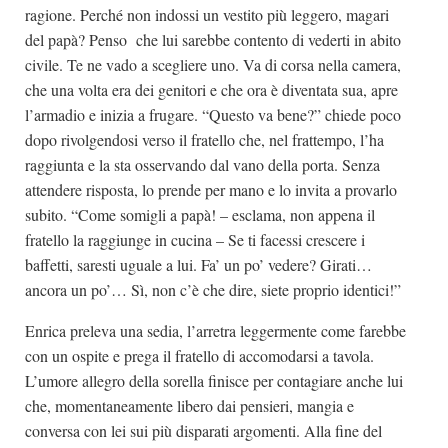
ragione. Perché non indossi un vestito più leggero, magari
del papà? Penso che lui sarebbe contento di vederti in abito
civile. Te ne vado a scegliere uno. Va di corsa nella camera,
che una volta era dei genitori e che ora è diventata sua, apre
l’armadio e inizia a frugare. “Questo va bene?” chiede poco
dopo rivolgendosi verso il fratello che, nel frattempo, l’ha
raggiunta e la sta osservando dal vano della porta. Senza
attendere risposta, lo prende per mano e lo invita a provarlo
subito. “Come somigli a papà! – esclama, non appena il
fratello la raggiunge in cucina – Se ti facessi crescere i
baffetti, saresti uguale a lui. Fa’ un po’ vedere? Girati…
ancora un po’… Sì, non c’è che dire, siete proprio identici!”
Enrica preleva una sedia, l’arretra leggermente come farebbe
con un ospite e prega il fratello di accomodarsi a tavola.
L’umore allegro della sorella finisce per contagiare anche lui
che, momentaneamente libero dai pensieri, mangia e
conversa con lei sui più disparati argomenti. Alla fine del