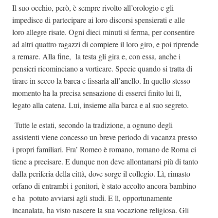
Il suo occhio, però, è sempre rivolto all’orologio e gli
impedisce di partecipare ai loro discorsi spensierati e alle
loro allegre risate. Ogni dieci minuti si ferma, per consentire
ad altri quattro ragazzi di compiere il loro giro, e poi riprende
a remare. Alla fine, la testa gli gira e, con essa, anche i
pensieri ricominciano a vorticare. Specie quando si tratta di
tirare in secco la barca e fissarla all’anello. In quello stesso
momento ha la precisa sensazione di esserci finito lui lì,
legato alla catena. Lui, insieme alla barca e al suo segreto.
Tutte le estati, secondo la tradizione, a ognuno degli
assistenti viene concesso un breve periodo di vacanza presso
i propri familiari. Fra’ Romeo è romano, romano de Roma ci
tiene a precisare. E dunque non deve allontanarsi più di tanto
dalla periferia della città, dove sorge il collegio. Lì, rimasto
orfano di entrambi i genitori, è stato accolto ancora bambino
e ha potuto avviarsi agli studi. E lì, opportunamente
incanalata, ha visto nascere la sua vocazione religiosa. Gli