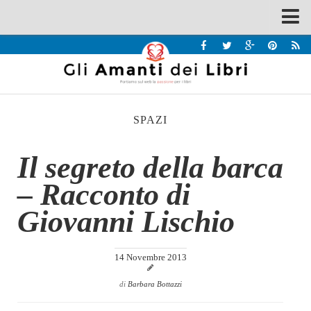
Spazi
Recensioni
Interviste & Incontri
SPAZI
Bandi
Home
Il segreto della barca
Chi siamo
– Racconto di
Contatti
Giovanni Lischio
Eventi
Home
14 Novembre 2013
Contatti
di
Barbara Bottazzi
Chi siamo