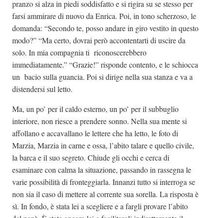
pranzo si alza in piedi soddisfatto e si rigira su se stesso per
farsi ammirare di nuovo da Enrica. Poi, in tono scherzoso, le
domanda: “Secondo te, posso andare in giro vestito in questo
modo?” “Ma certo, dovrai però accontentarti di uscire da
solo. In mia compagnia ti riconoscerebbero
immediatamente.” “Grazie!” risponde contento, e le schiocca
un bacio sulla guancia. Poi si dirige nella sua stanza e va a
distendersi sul letto.
Ma, un po’ per il caldo esterno, un po’ per il subbuglio
interiore, non riesce a prendere sonno. Nella sua mente si
affollano e accavallano le lettere che ha letto, le foto di
Marzia, Marzia in carne e ossa, l’abito talare e quello civile,
la barca e il suo segreto. Chiude gli occhi e cerca di
esaminare con calma la situazione, passando in rassegna le
varie possibilità di fronteggiarla. Innanzi tutto si interroga se
non sia il caso di mettere al corrente sua sorella. La risposta è
sì. In fondo, è stata lei a scegliere e a fargli provare l’abito