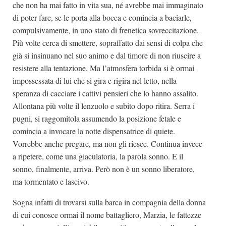
che non ha mai fatto in vita sua, né avrebbe mai immaginato
di poter fare, se le porta alla bocca e comincia a baciarle,
compulsivamente, in uno stato di frenetica sovreccitazione.
Più volte cerca di smettere, sopraffatto dai sensi di colpa che
già si insinuano nel suo animo e dal timore di non riuscire a
resistere alla tentazione. Ma l’atmosfera torbida si è ormai
impossessata di lui che si gira e rigira nel letto, nella
speranza di cacciare i cattivi pensieri che lo hanno assalito.
Allontana più volte il lenzuolo e subito dopo ritira. Serra i
pugni, si raggomitola assumendo la posizione fetale e
comincia a invocare la notte dispensatrice di quiete.
Vorrebbe anche pregare, ma non gli riesce. Continua invece
a ripetere, come una giaculatoria, la parola sonno. E il
sonno, finalmente, arriva. Però non è un sonno liberatore,
ma tormentato e lascivo.
Sogna infatti di trovarsi sulla barca in compagnia della donna
di cui conosce ormai il nome battagliero, Marzia, le fattezze