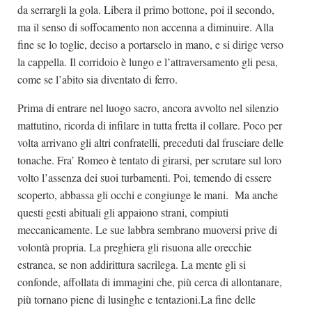
da serrargli la gola. Libera il primo bottone, poi il secondo,
ma il senso di soffocamento non accenna a diminuire. Alla
fine se lo toglie, deciso a portarselo in mano, e si dirige verso
la cappella. Il corridoio è lungo e l’attraversamento gli pesa,
come se l’abito sia diventato di ferro.
Prima di entrare nel luogo sacro, ancora avvolto nel silenzio
mattutino, ricorda di infilare in tutta fretta il collare. Poco per
volta arrivano gli altri confratelli, preceduti dal frusciare delle
tonache. Fra’ Romeo è tentato di girarsi, per scrutare sul loro
volto l’assenza dei suoi turbamenti. Poi, temendo di essere
scoperto, abbassa gli occhi e congiunge le mani. Ma anche
questi gesti abituali gli appaiono strani, compiuti
meccanicamente. Le sue labbra sembrano muoversi prive di
volontà propria. La preghiera gli risuona alle orecchie
estranea, se non addirittura sacrilega. La mente gli si
confonde, affollata di immagini che, più cerca di allontanare,
più tornano piene di lusinghe e tentazioni.La fine delle