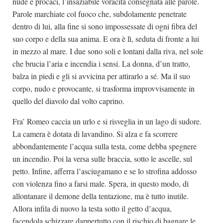
nude e procaci, l’insaziabile voracità consegnata alle parole.
Parole marchiate col fuoco che, subdolamente penetrate
dentro di lui, alla fine si sono impossessate di ogni fibra del
suo corpo e della sua anima. E ora è lì, seduta di fronte a lui
in mezzo al mare. I due sono soli e lontani dalla riva, nel sole
che brucia l’aria e incendia i sensi. La donna, d’un tratto,
balza in piedi e gli si avvicina per attirarlo a sé. Ma il suo
corpo, nudo e provocante, si trasforma improvvisamente in
quello del diavolo dal volto caprino.
Fra’ Romeo caccia un urlo e si risveglia in un lago di sudore.
La camera è dotata di lavandino. Si alza e fa scorrere
abbondantemente l’acqua sulla testa, come debba spegnere
un incendio. Poi la versa sulle braccia, sotto le ascelle, sul
petto. Infine, afferra l’asciugamano e se lo strofina addosso
con violenza fino a farsi male. Spera, in questo modo, di
allontanare il demone della tentazione, ma è tutto inutile.
Allora infila di nuovo la testa sotto il getto d’acqua,
facendola schizzare dappertutto con il rischio di bagnare le