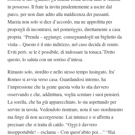
in possesso. Il frate la invita prudentemente a uscire dal
parco, per non dare adito alla maldicenza dei passanti.
Marzia non solo si dice d’accordo, ma ne approfitta per
proporgli di incontrarsi, nel pomeriggio, direttamente a casa
propria. “Prenda – aggiunge, consegnandogli un biglietto da
visita -. Questo è il mio indirizzo, nel caso decida di venire.
Eviti però, se le è possibile, di indossare la tonaca.”Detto
questo, lo saluta con un sorriso d’intesa.
Rimasto solo, stordito e nello stesso tempo lusingato, fra’
Romeo si avvia verso casa. Guardandosi intorno, ha
l’impressione che la gente questa volta lo stia davvero
osservando e che, addirittura, voglia scrutare i suoi pensieri.
La sorella, che ha già apparecchiato, lo sta aspettando per
servire in tavola. Vedendolo rientrare, nota il suo stordimento
ma finge di non accorgersene. Lui intuisce e si affretta a
precisare che si tratta di caldo. “Oggi è davvero
insopportabile! – esclama – Con quest’abito poi…” “Hai