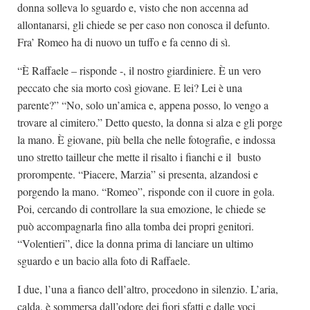
donna solleva lo sguardo e, visto che non accenna ad
allontanarsi, gli chiede se per caso non conosca il defunto.
Fra’ Romeo ha di nuovo un tuffo e fa cenno di sì.
“È Raffaele – risponde -, il nostro giardiniere. È un vero
peccato che sia morto così giovane. E lei? Lei è una
parente?” “No, solo un’amica e, appena posso, lo vengo a
trovare al cimitero.” Detto questo, la donna si alza e gli porge
la mano. È giovane, più bella che nelle fotografie, e indossa
uno stretto tailleur che mette il risalto i fianchi e il busto
prorompente. “Piacere, Marzia” si presenta, alzandosi e
porgendo la mano. “Romeo”, risponde con il cuore in gola.
Poi, cercando di controllare la sua emozione, le chiede se
può accompagnarla fino alla tomba dei propri genitori.
“Volentieri”, dice la donna prima di lanciare un ultimo
sguardo e un bacio alla foto di Raffaele.
I due, l’una a fianco dell’altro, procedono in silenzio. L’aria,
calda, è sommersa dall’odore dei fiori sfatti e dalle voci