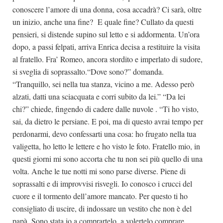
conoscere l’amore di una donna, cosa accadrà? Ci sarà, oltre
un inizio, anche una fine? E quale fine? Cullato da questi
pensieri, si distende supino sul letto e si addormenta. Un’ora
dopo, a passi felpati, arriva Enrica decisa a restituire la visita
al fratello. Fra’ Romeo, ancora stordito e imperlato di sudore,
si sveglia di soprassalto.“Dove sono?” domanda.
“Tranquillo, sei nella tua stanza, vicino a me. Adesso però
alzati, datti una sciacquata e corri subito da lei.” “Da lei
chi?” chiede, fingendo di cadere dalle nuvole . “Ti ho visto,
sai, da dietro le persiane. E poi, ma di questo avrai tempo per
perdonarmi, devo confessarti una cosa: ho frugato nella tua
valigetta, ho letto le lettere e ho visto le foto. Fratello mio, in
questi giorni mi sono accorta che tu non sei più quello di una
volta. Anche le tue notti mi sono parse diverse. Piene di
soprassalti e di improvvisi risvegli. Io conosco i crucci del
cuore e il tormento dell’amore mancato. Per questo ti ho
consigliato di uscire, di indossare un vestito che non è del
papà. Sono stata io a comprartelo, a volertelo comprare.