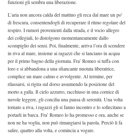
funzioni gli sembra una liberazione.
L’aria non ancora calda del mattino gli reca dal mare un po’
di frescura, consentendogli di recuperare il ritmo regolare del
respiro. I rumori provenienti dalla strada, e il vocio allegro
dei collegiali, lo distolgono momentaneamente dallo
scompiglio dei sensi. Poi, finalmente, arriva l’ora di scendere
in riva al mare, insieme ai ragazzi che si lanciano in acqua
per il primo bagno della giornata. Fra’ Romeo si tuffa con
loro e si abbandona a una sfiancante nuotata liberatrice,
complice un mare calmo e avvolgente. Al termine, per
rilassarsi, si rigira sul dorso assumendo la posizione del
morto a galla. Il cielo azzurro, racchiuso in una cornice di
nuvole leggere, gli concilia una pausa di serenità. Una volta
tornato a riva, i ragazzi gli si fanno incontro e lo sollecitano a
portarli in barca. Fra’ Romeo lo ha promesso e ora, anche se
non ne ha voglia, non può rimangiarsi la parola. Perciò li fa
salire, quattro alla volta, e comincia a vogare.