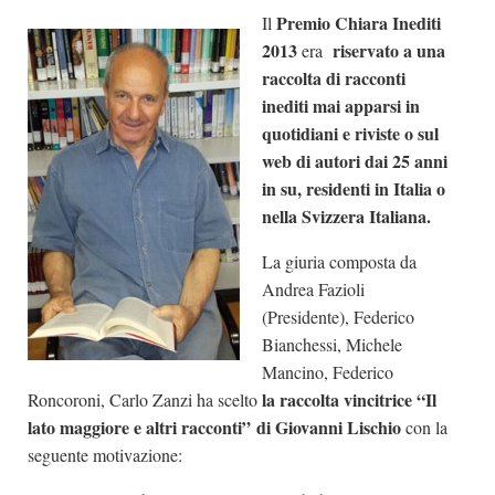
Premio Chiara Inediti
Il
Dicono di Noi
2013
riservato a una
era
Rassegna Stampa
raccolta di racconti
Archivio
inediti mai apparsi in
quotidiani e riviste o sul
Autori
web di autori dai 25 anni
Generi
in su, residenti in Italia o
nella Svizzera Italiana.
Case editrici
Partnership
La giuria composta da
Andrea Fazioli
Giallo Stresa
(Presidente), Federico
Premio Chiara
Bianchessi, Michele
Tabù Festival 2014
Mancino, Federico
la raccolta vincitrice “Il
Roncoroni, Carlo Zanzi ha scelto
A Tutto Volume
lato maggiore e altri racconti”
di Giovanni Lischio
con la
Salone di Torino
seguente motivazione:
Marketing