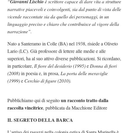
“
Giovanni
Lischio
è scrittore capace di dare vita a strutture
narrative piacevoli e coinvolgenti, sia dal punto di vista delle
vicende raccontate sia da quello dei personaggi, in un
linguaggio preciso e chiaro che contribuisce al vigore della
narrazione”.
Nato a Santeramo in Colle (BA) nel 1938, risiede a Oliveto
Lario (LC). Già professore di lettere alle medie e alle
superiori, ha al suo attivo diverse pubblicazioni. Si ricordano,
in particolare,
Il fiore del desiderio (1995)
e
Donna di fiori
(2008)
in poesia e, in prosa,
La porta delle meraviglie
(1999)
e
Cerchio di figure (2010).
un racconto tratto dalla
Pubblichiamo qui di seguito
raccolta vincitrice
, pubblicata da Macchione Editore
IL SEGRETO DELLA BARCA
L’arrivo dei ragazzi nella colonia estiva di Santa Marinella è