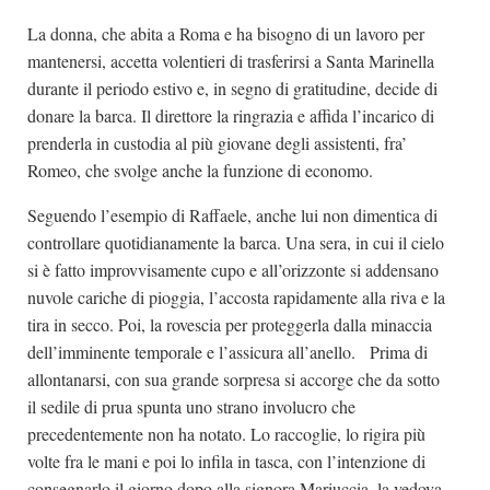
La donna, che abita a Roma e ha bisogno di un lavoro per
mantenersi, accetta volentieri di trasferirsi a Santa Marinella
durante il periodo estivo e, in segno di gratitudine, decide di
donare la barca. Il direttore la ringrazia e affida l’incarico di
prenderla in custodia al più giovane degli assistenti, fra’
Romeo, che svolge anche la funzione di economo.
Seguendo l’esempio di Raffaele, anche lui non dimentica di
controllare quotidianamente la barca. Una sera, in cui il cielo
si è fatto improvvisamente cupo e all’orizzonte si addensano
nuvole cariche di pioggia, l’accosta rapidamente alla riva e la
tira in secco. Poi, la rovescia per proteggerla dalla minaccia
dell’imminente temporale e l’assicura all’anello. Prima di
allontanarsi, con sua grande sorpresa si accorge che da sotto
il sedile di prua spunta uno strano involucro che
precedentemente non ha notato. Lo raccoglie, lo rigira più
volte fra le mani e poi lo infila in tasca, con l’intenzione di
consegnarlo il giorno dopo alla signora Mariuccia, la vedova