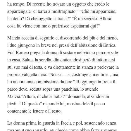
ha tempo. Di recente ho trovato un oggetto che credo le
appartenga e ci terrei a mostrarglielo.” “Che mi appartiene,
ha detto? Di che oggetto si tratta?” “È un segreto. Allora
cosa fa, viene con me o preferisce aspettarmi qui?”
Marzia accetta di seguirlo e, discorrendo del più e del meno,
i due giungono in breve nei pressi dell’abitazione di Enrica.
Fra’ Romeo prega la donna di sostare nel vicino parco e sale
in casa. Saluta la sorella, dimenticandosi però di informarsi
sul suo mal di testa, e va direttamente in stanza a prelevare la
propria valigetta nera. “Scusa – si costringe a mentirle -, ma
ho ancora una commissione da fare.” Raggiunge in fretta il
parco dove, seduta sopra una panchina, lo attende
Marzia.“Allora, di che si tratta?” domanda, alzandosi in
piedi. “ Di questo” risponde lui, mostrandole il pacco
contenente le lettere e il resto.
La donna prima lo guarda in faccia e poi, sostenendo senza
rossore il suo sguardo, gli chiede come abbia fatto a venirne