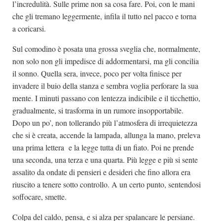
l’incredulità. Sulle prime non sa cosa fare. Poi, con le mani
che gli tremano leggermente, infila il tutto nel pacco e torna
a coricarsi.
Sul comodino è posata una grossa sveglia che, normalmente,
non solo non gli impedisce di addormentarsi, ma gli concilia
il sonno. Quella sera, invece, poco per volta finisce per
invadere il buio della stanza e sembra voglia perforare la sua
mente. I minuti passano con lentezza indicibile e il ticchettio,
gradualmente, si trasforma in un rumore insopportabile.
Dopo un po’, non tollerando più l’atmosfera di irrequietezza
che si è creata, accende la lampada, allunga la mano, preleva
una prima lettera e la legge tutta di un fiato. Poi ne prende
una seconda, una terza e una quarta. Più legge e più si sente
assalito da ondate di pensieri e desideri che fino allora era
riuscito a tenere sotto controllo. A un certo punto, sentendosi
soffocare, smette.
Colpa del caldo, pensa, e si alza per spalancare le persiane.