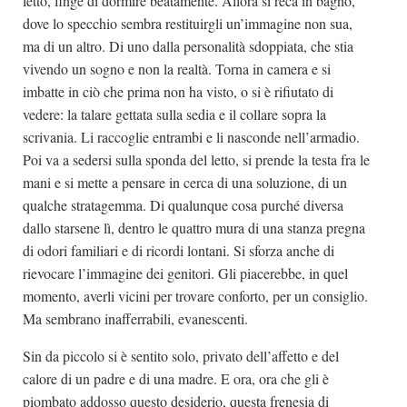
letto, finge di dormire beatamente. Allora si reca in bagno,
dove lo specchio sembra restituirgli un’immagine non sua,
ma di un altro. Di uno dalla personalità sdoppiata, che stia
vivendo un sogno e non la realtà. Torna in camera e si
imbatte in ciò che prima non ha visto, o si è rifiutato di
vedere: la talare gettata sulla sedia e il collare sopra la
scrivania. Li raccoglie entrambi e li nasconde nell’armadio.
Poi va a sedersi sulla sponda del letto, si prende la testa fra le
mani e si mette a pensare in cerca di una soluzione, di un
qualche stratagemma. Di qualunque cosa purché diversa
dallo starsene lì, dentro le quattro mura di una stanza pregna
di odori familiari e di ricordi lontani. Si sforza anche di
rievocare l’immagine dei genitori. Gli piacerebbe, in quel
momento, averli vicini per trovare conforto, per un consiglio.
Ma sembrano inafferrabili, evanescenti.
Sin da piccolo si è sentito solo, privato dell’affetto e del
calore di un padre e di una madre. E ora, ora che gli è
piombato addosso questo desiderio, questa frenesia di