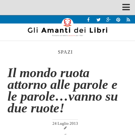
Spazi
Recensioni
Interviste & Incontri
SPAZI
Bandi
Home
Il mondo ruota
Chi siamo
attorno alle parole e
Contatti
le parole…vanno su
Eventi
due ruote!
Home
Contatti
24 Luglio 2013
Chi siamo