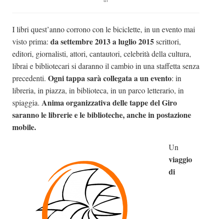
di
Dicono di Noi
I libri quest’anno corrono con le biciclette, in un evento mai
Rassegna Stampa
da settembre 2013 a luglio 2015
visto prima:
scrittori,
Archivio
editori, giornalisti, attori, cantautori, celebrità della cultura,
Autori
librai e bibliotecari si daranno il cambio in una staffetta senza
Ogni tappa sarà collegata a un evento
precedenti.
: in
Generi
libreria, in piazza, in biblioteca, in un parco letterario, in
Case editrici
Anima organizzativa delle tappe del Giro
spiaggia.
Partnership
saranno le librerie e le biblioteche, anche in postazione
mobile.
Giallo Stresa
Un
Premio Chiara
viaggio
Tabù Festival 2014
di
A Tutto Volume
Salone di Torino
Marketing