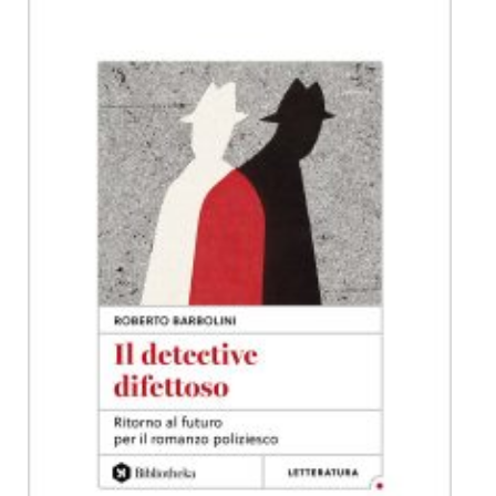
Dicono di Noi
Rassegna Stampa
Archivio
Autori
Generi
Case editrici
Partnership
Giallo Stresa
Premio Chiara
Tabù Festival 2014
A Tutto Volume
Salone di Torino
Marketing