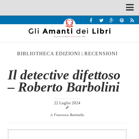
Spazi
Recensioni
Interviste & Incontri
BIBLIOTHECA EDIZIONI
|
RECENSIONI
Bandi
Home
Il detective difettoso
Chi siamo
– Roberto Barbolini
Contatti
Eventi
22 Luglio 2024
Home
di
Francesca Battistella
Contatti
Chi siamo