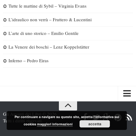
Tutte le mattine di Sybil – Virginia Evans
L’idraulico non verrà – Fruttero & Lucentini
L’arte di uno storico – Emilio Gentile
La Venere dei boschi – Lenz Koppelstätter
Inferno – Pedro Eiras
Spazi
Gli Amanti dei Libri © 2026.
Per continuare a navigare su questo sito, accetta l'informativa sui
Recensioni
Tutti i diritti riservati.
accetta
cookies
maggiori informazioni
Interviste & Incontri