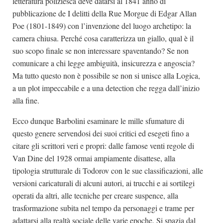
letteratura poliziesca deve datarsi al 1841 anno di
pubblicazione de I delitti della Rue Morgue di Edgar Allan
Poe (1801-1849) con l’invenzione del luogo archetipo: la
camera chiusa. Perché cosa caratterizza un giallo, qual è il
suo scopo finale se non interessare spaventando? Se non
comunicare a chi legge ambiguità, insicurezza e angoscia?
Ma tutto questo non è possibile se non si unisce alla Logica,
a un plot impeccabile e a una detection che regga dall’inizio
alla fine.
Ecco dunque Barbolini esaminare le mille sfumature di
questo genere servendosi dei suoi critici ed esegeti fino a
citare gli scrittori veri e propri: dalle famose venti regole di
Van Dine del 1928 ormai ampiamente disattese, alla
tipologia strutturale di Todorov con le sue classificazioni, alle
versioni caricaturali di alcuni autori, ai trucchi e ai sortilegi
operati da altri, alle tecniche per creare suspence, alla
trasformazione subita nel tempo da personaggi e trame per
adattarsi alla realtà sociale delle varie epoche. Si spazia dal