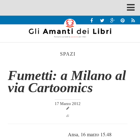
Spazi
Recensioni
Interviste & Incontri
SPAZI
Bandi
Home
Fumetti: a Milano al
Chi siamo
via Cartoomics
Contatti
Eventi
17 Marzo 2012
Home
di
Contatti
Ansa, 16 marzo 15.48
Chi siamo