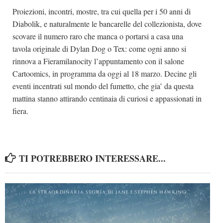
Proiezioni, incontri, mostre, tra cui quella per i 50 anni di
Dicono di Noi
Diabolik, e naturalmente le bancarelle del collezionista, dove
Rassegna Stampa
scovare il numero raro che manca o portarsi a casa una
Archivio
tavola originale di Dylan Dog o Tex: come ogni anno si
rinnova a Fieramilanocity l’appuntamento con il salone
Autori
Cartoomics, in programma da oggi al 18 marzo. Decine gli
Generi
eventi incentrati sul mondo del fumetto, che gia’ da questa
mattina stanno attirando centinaia di curiosi e appassionati in
Case editrici
fiera.
Partnership
Giallo Stresa
Premio Chiara
TI POTREBBERO INTERESSARE...
Tabù Festival 2014
A Tutto Volume
Salone di Torino
Marketing