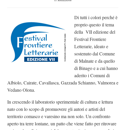
di
Redazione
Dicono di Noi
Di tutti i colori perché è
Rassegna Stampa
proprio questo il tema
Archivio
della VII edizione del
Autori
Festival Frontiere
Letterarie, ideato e
Generi
sostenuto dal Comune
Case editrici
di Malnate e da quello
Partnership
di Binago e a cui hanno
aderito i Comuni di
Giallo Stresa
Albiolo, Cairate, Cavallasca, Gazzada Schianno, Valmorea e
Premio Chiara
Vedano Olona.
Tabù Festival 2014
In crescendo il laboratorio sperimentale di cultura e lettura
A Tutto Volume
nato con lo scopo di promuovere gli autori e artisti del
territorio comasco e varesino ma non solo. Un confronto
Salone di Torino
aperto tra terre lontane, un patto che viene fatto per ritrovare
Marketing