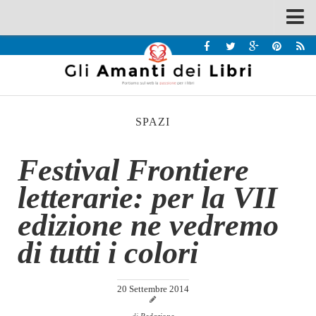
Spazi
Recensioni
Interviste & Incontri
SPAZI
Bandi
Home
Festival Frontiere
Chi siamo
letterarie: per la VII
Contatti
edizione ne vedremo
Eventi
di tutti i colori
Home
Contatti
20 Settembre 2014
Chi siamo