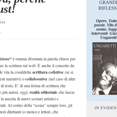
GRAND
ust!
RIFLESS
Opere. Tutte
014
poesie. Vita 
uomo. Saggi
e
interventi- Giu
Ungaretti
“
isione
è oramai diventata la parola chiave per
are la scrittura sul web. È anche il concetto da
scrittura
e vita la cosiddetta
collettiva
(se si
testi narrativi) o
collaborativa
(nel caso di altre
 di testi). E’ di una forma di scrittura che
realtà editoriale
 più autori, oggi,
che lascia
la nascita di nuovi scenari artistici e
ali. Al centro della “scena” sempre loro, gli
IN EVIDE
utori dilettanti (o meno) e lettori, che