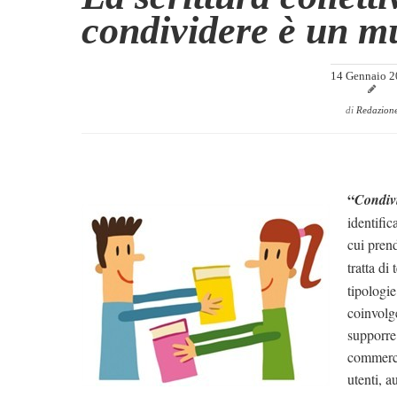
condividere è un m
14 Gennaio 2
di
Redazion
“
Condiv
identific
cui prend
tratta di 
tipologie
coinvolge
supporre 
commerci
utenti, a