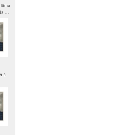
ltimo
la a
che in
ono
t-à-
.