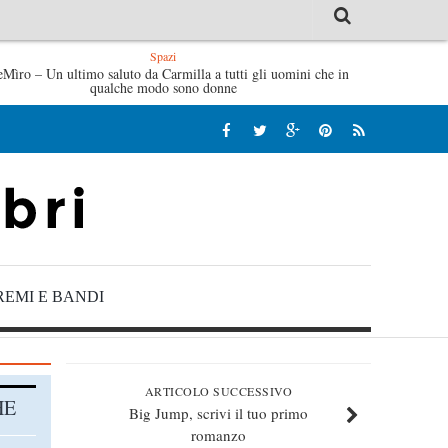
Spazi
eMìro – Un ultimo saluto da Carmilla a tutti gli uomini che in
L’idraulico non verrà – Fruttero & Lucentini
qualche modo sono donne
REMI E BANDI
ARTICOLO SUCCESSIVO
HE
Big Jump, scrivi il tuo primo
romanzo