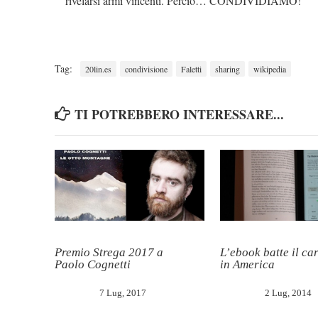
rivelarsi armi vincenti. Perciò… CONDIVIDIAMO!
Tag:
20lin.es
condivisione
Faletti
sharing
wikipedia
TI POTREBBERO INTERESSARE...
Premio Strega 2017 a
L’ebook batte il ca
Paolo Cognetti
in America
7 Lug, 2017
2 Lug, 2014