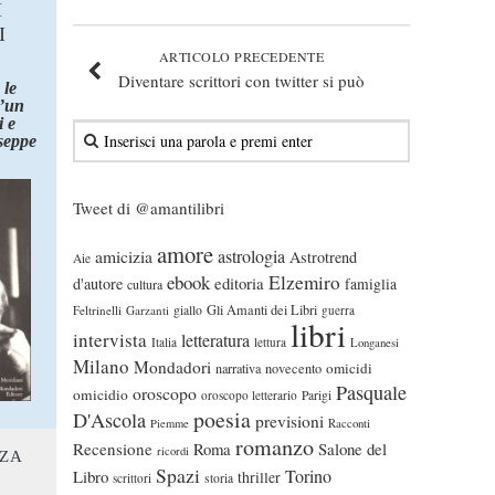
I
I
ARTICOLO PRECEDENTE
Diventare scrittori con twitter si può
 le
d’un
 e
seppe
Tweet di @amantilibri
amore
astrologia
amicizia
Astrotrend
Aie
ebook
Elzemiro
editoria
d'autore
famiglia
cultura
Gli Amanti dei Libri
Feltrinelli
Garzanti
giallo
guerra
libri
intervista
letteratura
Italia
lettura
Longanesi
Milano
Mondadori
omicidi
narrativa
novecento
Pasquale
oroscopo
omicidio
oroscopo letterario
Parigi
poesia
D'Ascola
previsioni
Piemme
Racconti
romanzo
Recensione
Roma
Salone del
ricordi
NZA
Spazi
Torino
Libro
thriller
scrittori
storia