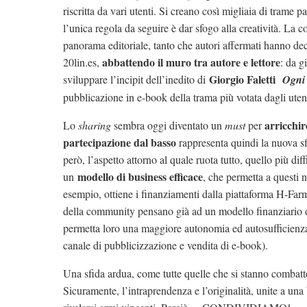
riscritta da vari utenti. Si creano così migliaia di trame p
l’unica regola da seguire è dar sfogo alla creatività. La 
panorama editoriale, tanto che autori affermati hanno deci
abbattendo il muro tra autore e lettore
20lin.es,
: da g
Giorgio Faletti
sviluppare l’incipit dell’inedito di
Ogni 
pubblicazione in e-book della trama più votata dagli utent
arricchi
Lo
sharing
sembra oggi diventato un
must
per
partecipazione dal basso
rappresenta quindi la nuova sfi
però, l’aspetto attorno al quale ruota tutto, quello più dif
modello di business efficace
un
, che permetta a questi n
esempio, ottiene i finanziamenti dalla piattaforma H-Farm
della community pensano già ad un modello finanziario d
permetta loro una maggiore autonomia ed autosufficienza
canale di pubblicizzazione e vendita di e-book).
Una sfida ardua, come tutte quelle che si stanno combatten
Sicuramente, l’intraprendenza e l’originalità, unite a una