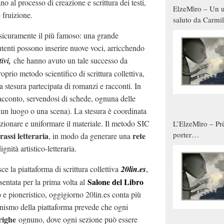
no al processo di creazione e scrittura dei testi,
ElzeMìro – Un u
 fruizione.
saluto da Carmil
tutti gli uomini 
sicuramente il più famoso: una grande
qualche modo s
 utenti possono inserire nuove voci, arricchendo
donne
tivi,
che hanno avuto un tale successo da
oprio metodo scientifico di scrittura collettiva,
la stesura partecipata di romanzi e racconti. In
 racconto, servendosi di schede, ognuna delle
 un luogo o una scena). La stesura è coordinata
ezionare e uniformare il materiale. Il metodo SIC
L’ElzeMìro – Prê
porter
rassi letteraria
rete
, in modo da generare una
autunno/inverno
dignità artistico-letteraria.
la piattaforma di scrittura collettiva
20lin.es
,
S
alone del Libro
sentata per la prima volta al
to e pioneristico, oggigiorno 20lin.es conta più
anismo della piattaforma prevede che ogni
righe
ognuno, dove ogni sezione può essere