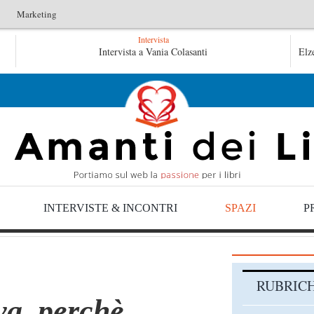
Marketing
Intervista
le
Intervista a Vania Colasanti
Tutte le mattine di Sybil – Virginia Evans
Elz
vans
INTERVISTE & INCONTRI
SPAZI
P
RUBRIC
iva, perchè