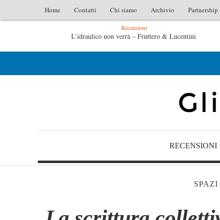
Home
Contatti
Chi siamo
Archivio
Partnership
Recensioni
ruttero & Lucentini
L’arte di uno storico – Emilio Genti
– Emilio Gentile
Tutte le mattine di Sybil – Virginia E
RECENSIONI
SPAZI
La scrittura collett