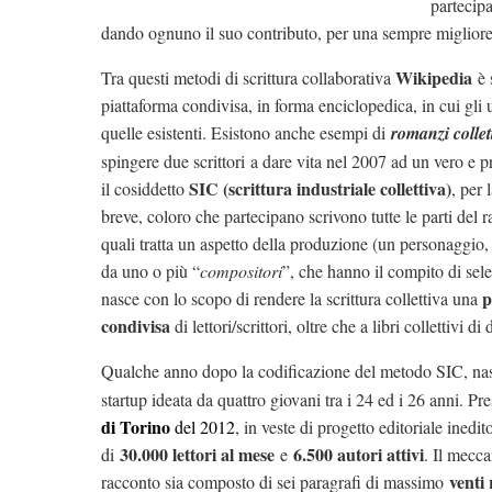
partecipa
dando ognuno il suo contributo, per una sempre migliore
Wikipedia
Tra questi metodi di scrittura collaborativa
è 
piattaforma condivisa, in forma enciclopedica, in cui gli
quelle esistenti. Esistono anche esempi di
romanzi
collet
spingere due scrittori a dare vita nel 2007 ad un vero e pr
SIC (scrittura industriale collettiva)
il cosiddetto
, per 
breve, coloro che partecipano scrivono tutte le parti del
quali tratta un aspetto della produzione (un personaggio,
da uno o più “
compositori
”, che hanno il compito di sel
p
nasce con lo scopo di rendere la scrittura collettiva una
condivisa
di lettori/scrittori, oltre che a libri collettivi di 
Qualche anno dopo la codificazione del metodo SIC, nasce 
startup ideata da quattro giovani tra i 24 ed i 26 anni. Pre
di Torino
del 2012
, in veste di progetto editoriale inedi
30.000 lettori al mese
6.500 autori attivi
di
e
. Il mecc
venti 
racconto sia composto di sei paragrafi di massimo