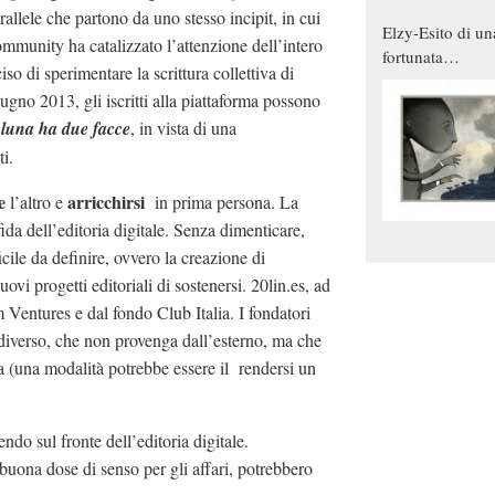
arallele che partono da uno stesso incipit, in cui
Elzy-Esito di un
community ha catalizzato l’attenzione dell’intero
fortunata
so di sperimentare la scrittura collettiva di
combinazione
iugno 2013, gli iscritti alla piattaforma possono
luna ha due facce
, in vista di una
i.
re
arricchirsi
l’altro e
in prima persona. La
da dell’editoria digitale. Senza dimenticare,
ficile da definire, ovvero la creazione di
uovi progetti editoriali di sostenersi. 20lin.es, ad
 Ventures e dal fondo Club Italia. I fondatori
iverso, che non provenga dall’esterno, ma che
 (una modalità potrebbe essere il rendersi un
do sul fronte dell’editoria digitale.
 buona dose di senso per gli affari, potrebbero