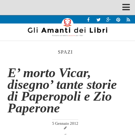
Spazi
Recensioni
Interviste & Incontri
SPAZI
Bandi
Home
E’ morto Vicar,
Chi siamo
disegno’ tante storie
Contatti
di Paperopoli e Zio
Eventi
Paperone
Home
Contatti
5 Gennaio 2012
Chi siamo