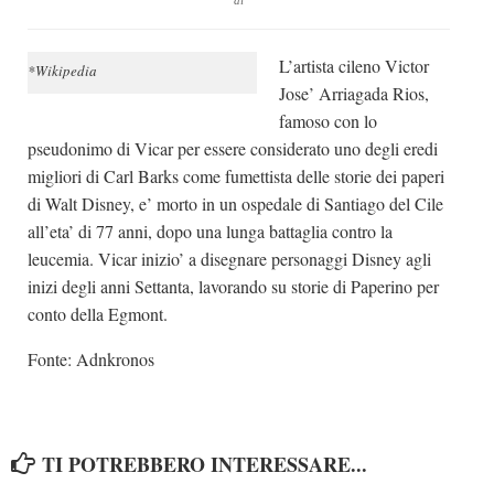
di
Dicono di Noi
L’artista cileno Victor
Rassegna Stampa
*Wikipedia
Jose’ Arriagada Rios,
Archivio
famoso con lo
Autori
pseudonimo di Vicar per essere considerato uno degli eredi
migliori di Carl Barks come fumettista delle storie dei paperi
Generi
di Walt Disney, e’ morto in un ospedale di Santiago del Cile
Case editrici
all’eta’ di 77 anni, dopo una lunga battaglia contro la
Partnership
leucemia. Vicar inizio’ a disegnare personaggi Disney agli
inizi degli anni Settanta, lavorando su storie di Paperino per
Giallo Stresa
conto della Egmont.
Premio Chiara
Fonte:
Adnkronos
Tabù Festival 2014
A Tutto Volume
Salone di Torino
TI POTREBBERO INTERESSARE...
Marketing