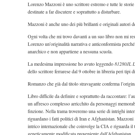
Lorenzo Mazzoni è uno scrittore estremo e tutte le stori
destinate a far discutere e soprattutto a disturbare.
Mazzoni è anche uno dei più brillanti e originali autori de
Ogni volta che mi trovo davanti a un suo libro non mi rest
Lorenzo un’originalità narrativa e anticonformista perché
anarchico e non appartiene a nessuna scuola.
La medesima impressione ho avuto leggendo
81280JL Len
dello scrittore ferrarese dal 9 ottobre in libreria peri tipi
Romanzo che già dal titolo stravagante conferma l’origina
Libro difficile da definire e soprattutto da raccontare: l
un affresco complesso arricchito da personaggi memorabi
finzione. Nella trama troveremo una serie di intrighi int
riguardano i fatti politici di Iran e Afghanistan. Mazzoni
intrico internazionale che coinvolge la CIA e riguarda il t
geneticamente modificata proveniente dall’Afghanistan.