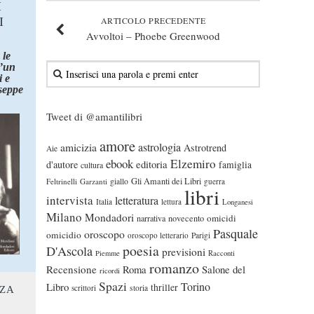
I
I
ARTICOLO PRECEDENTE
Avvoltoi – Phoebe Greenwood
 le
d’un
 e
seppe
Tweet di @amantilibri
amore
astrologia
amicizia
Astrotrend
Aie
ebook
Elzemiro
editoria
d'autore
famiglia
cultura
Gli Amanti dei Libri
Feltrinelli
Garzanti
giallo
guerra
libri
intervista
letteratura
Italia
lettura
Longanesi
Milano
Mondadori
omicidi
narrativa
novecento
Pasquale
oroscopo
omicidio
oroscopo letterario
Parigi
poesia
D'Ascola
previsioni
Piemme
Racconti
romanzo
Recensione
Roma
Salone del
ricordi
Spazi
Torino
Libro
thriller
scrittori
storia
NZA