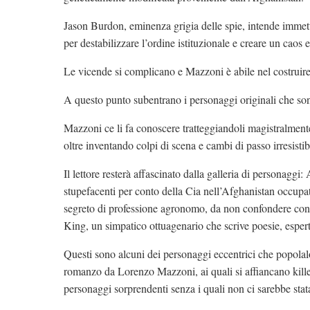
Jason Burdon, eminenza grigia delle spie, intende immet
per destabilizzare l’ordine istituzionale e creare un caos
Le vicende si complicano e Mazzoni è abile nel costruire 
A questo punto subentrano i personaggi originali che sono
Mazzoni ce li fa conoscere tratteggiandoli magistralmente
oltre inventando colpi di scena e cambi di passo irresistibi
Il lettore resterà affascinato dalla galleria di personagg
stupefacenti per conto della Cia nell’Afghanistan occup
segreto di professione agronomo, da non confondere con 
King, un simpatico ottuagenario che scrive poesie, esperto
Questi sono alcuni dei personaggi eccentrici che popolalo
romanzo da Lorenzo Mazzoni, ai quali si affiancano killer s
personaggi sorprendenti senza i quali non ci sarebbe stat