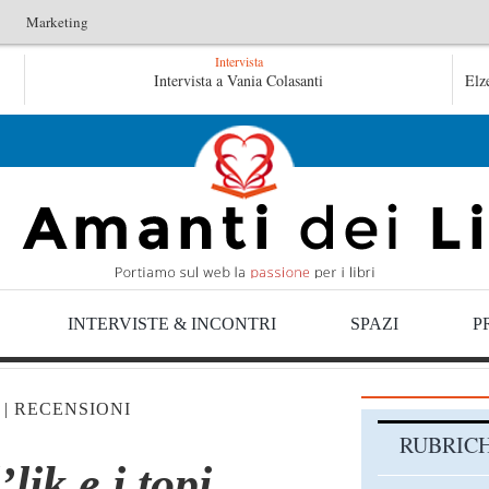
Marketing
Intervista
 Lucentini
Intervista a Vania Colasanti
Le anime salve di Fabrizio De André – Jan Gaggetta
Elz
 Jan Gaggetta
INTERVISTE & INCONTRI
SPAZI
P
|
RECENSIONI
RUBRIC
ik e i topi