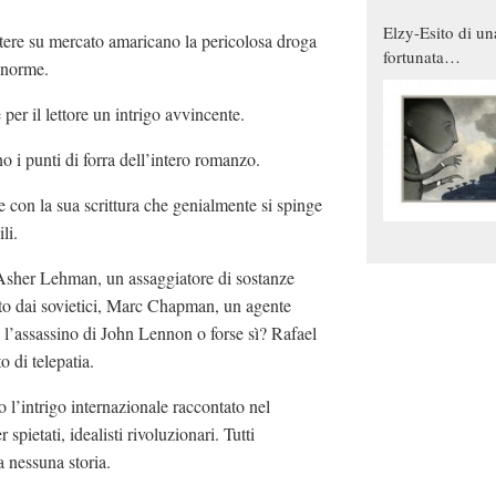
Elzy-Esito di un
tere su mercato amaricano la pericolosa droga
fortunata
 enorme.
combinazione
per il lettore un intrigo avvincente.
 i punti di forra dell’intero romanzo.
 con la sua scrittura che genialmente si spinge
li.
i: Asher Lehman, un assaggiatore di sostanze
ato dai sovietici, Marc Chapman, un agente
l’assassino di John Lennon o forse sì? Rafael
 di telepatia.
 l’intrigo internazionale raccontato nel
pietati, idealisti rivoluzionari. Tutti
a nessuna storia.