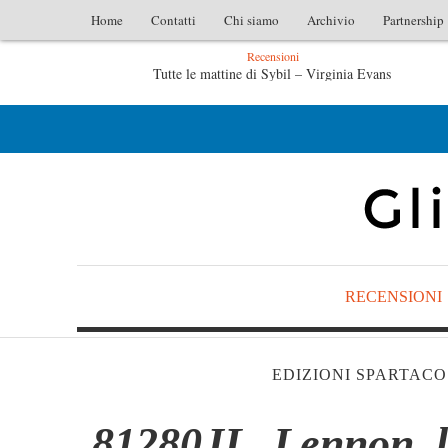
Home
Contatti
Chi siamo
Archivio
Partnership
Recensioni
 Sybil – Virginia Evans
L’idraulico non verrà – Fruttero &
à – Fruttero & Lucentini
Le anime salve di Fabrizio De André –
RECENSIONI
EDIZIONI SPARTACO
81280JL, Lennon, l’l