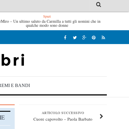
Spazi
eMìro – Un ultimo saluto da Carmilla a tutti gli uomini che in
Tutte le mattine di Sybil – Virginia Evans
qualche modo sono donne
REMI E BANDI
ARTICOLO SUCCESSIVO
HE
Cuore capovolto – Paola Barbato