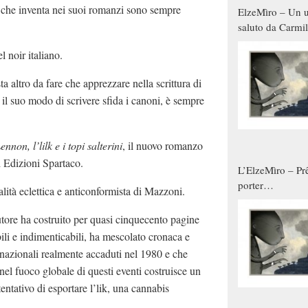
e che inventa nei suoi romanzi sono sempre
ElzeMìro – Un u
saluto da Carmil
tutti gli uomini 
l noir italiano.
qualche modo s
donne
a altro da fare che apprezzare nella scrittura di
 il suo modo di scrivere sfida i canoni, è sempre
non, l’lilk e i topi
salterini
, il nuovo romanzo
 di Edizioni Spartaco.
L’ElzeMìro – Prê
porter
lità eclettica e anticonformista di Mazzoni.
autunno/inverno
’autore ha costruito per quasi cinquecento pagine
li e indimenticabili, ha mescolato cronaca e
ernazionali realmente accaduti nel 1980 e che
 nel fuoco globale di questi eventi costruisce un
entativo di esportare l’lik, una cannabis