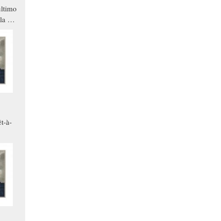
ltimo
la a
che in
ono
t-à-
.