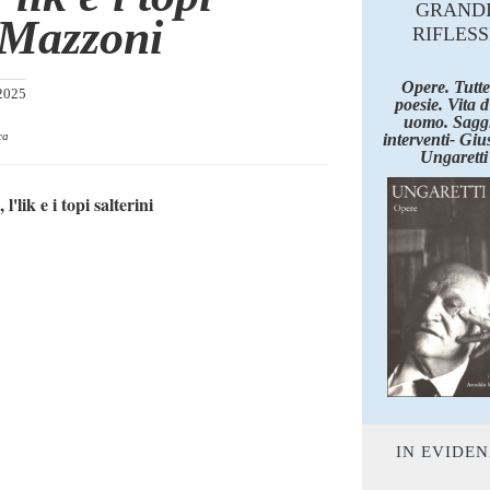
GRAND
 Mazzoni
RIFLESS
Opere. Tutte
2025
poesie. Vita 
uomo. Saggi
ca
interventi- Giu
Ungaretti
lik e i topi salterini
IN EVIDE