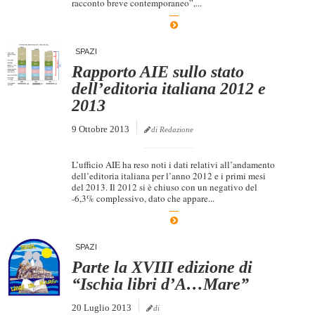
racconto breve contemporaneo”,...
Dicono di Noi
Rassegna Stampa
SPAZI
Archivio
Rapporto AIE sullo stato
dell’editoria italiana 2012 e
Autori
2013
Generi
9 Ottobre 2013
di Redazione
Case editrici
Partnership
L’ufficio AIE ha reso noti i dati relativi all’andamento
dell’editoria italiana per l’anno 2012 e i primi mesi
del 2013. Il 2012 si è chiuso con un negativo del
Giallo Stresa
-6,3% complessivo, dato che appare...
Premio Chiara
Tabù Festival 2014
SPAZI
A Tutto Volume
Parte la XVIII edizione di
“Ischia libri d’A…Mare”
Salone di Torino
Marketing
20 Luglio 2013
di