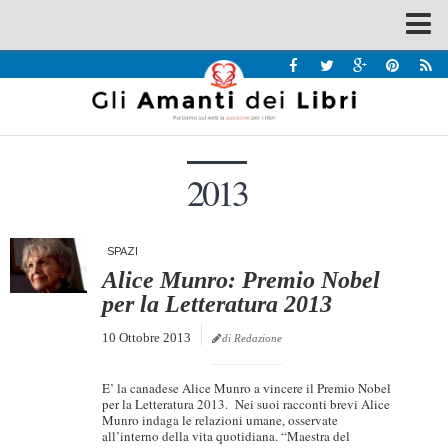
Spazi
Recensioni
Interviste & Incontri
2013
Bandi
Home
Chi siamo
SPAZI
Alice Munro: Premio Nobel
Contatti
per la Letteratura 2013
Eventi
10 Ottobre 2013
di Redazione
Home
E’ la canadese Alice Munro a vincere il Premio Nobel
Contatti
per la Letteratura 2013. Nei suoi racconti brevi Alice
Munro indaga le relazioni umane, osservate
all’interno della vita quotidiana. “Maestra del
Chi siamo