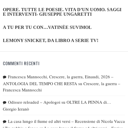
OPERE. TUTTE LE POESIE. VITA D’UN UOMO. SAGGI
E INTERVENTI- GIUSEPPE UNGARETTI
A TU PER TU CON…VATINÈE SUVIMOL
LEMONY SNICKET, DA LIBRO A SERIE TV!
COMMENTI RECENTI
Francesca Mannocchi, Crescere, la guerra, Einaudi, 2026 –
ANTOLOGIA DEL TEMPO CHE RESTA
su
Crescere, la guerra –
Francesca Mannocchi
Odisseo reloaded – Apologoi
su
OLTRE LA PENNA di…
Giorgio Ieranò
La casa lungo il fiume ed altri versi – Recensione di Nicola Vacca
| Tra nebbia e fango
su
La casa lungo il fiume ed altri versi – Enrico