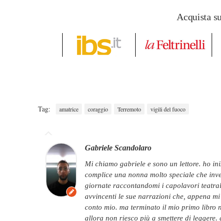
Acquista s
Tag:
amatrice
coraggio
Terremoto
vigili del fuoco
Gabriele Scandolaro
mi chiamo gabriele e sono un lettore. ho iniziato a leggere quando ero molto piccolo,
complice una nonna molto speciale che invec
giornate raccontandomi i capolavori teatral
avvincenti le sue narrazioni che, appena mi è
conto mio. ma terminato il mio primo libro ne
allora non riesco più a smettere di leggere