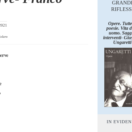
GRAND
RIFLESS
Opere. Tutte
2021
poesie. Vita 
uomo. Saggi
dolaro
interventi- Giu
Ungaretti
serve
e
o
IN EVIDE