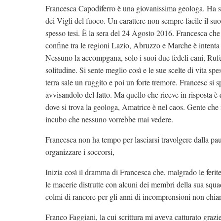
Francesca Capodiferro è una giovanissima geologa. Ha so
dei Vigli del fuoco. Un carattere non sempre facile il suo,
spesso tesi. È la sera del 24 Agosto 2016. Francesca che 
confine tra le regioni Lazio, Abruzzo e Marche è intenta a
Nessuno la accompgana, solo i suoi due fedeli cani, Ruf
solitudine. Si sente meglio così e le sue scelte di vita s
terra sale un ruggito e poi un forte tremore. Francesc si 
avvisandolo del fatto. Ma quello che riceve in risposta è
dove si trova la geologa, Amatrice è nel caos. Gente che n
incubo che nessuno vorrebbe mai vedere.
Francesca non ha tempo per lasciarsi travolgere dalla pau
organizzare i soccorsi,
Inizia così il dramma di Francesca che, malgrado le ferite e
le macerie distrutte con alcuni dei membri della sua squadr
colmi di rancore per gli anni di incomprensioni non chiari
Franco Faggiani, la cui scrittura mi aveva catturato graz