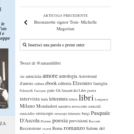
I
I
ARTICOLO PRECEDENTE
Buonanotte signor Tom- Michelle
 le
Magorian
d’un
 e
seppe
Tweet di @amantilibri
amore
astrologia
amicizia
Astrotrend
Aie
ebook
Elzemiro
editoria
d'autore
famiglia
cultura
Gli Amanti dei Libri
Feltrinelli
Garzanti
giallo
guerra
libri
intervista
letteratura
Italia
lettura
Longanesi
Milano
Mondadori
omicidi
narrativa
novecento
Pasquale
oroscopo
omicidio
oroscopo letterario
Parigi
poesia
D'Ascola
previsioni
Piemme
Racconti
NZA
romanzo
Recensione
Roma
Salone del
ricordi