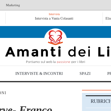
Marketing
Intervista
Tutte le mattine di Sybil – Virginia Evans
Intervista a Vania Colasanti
Elz
INTERVISTE & INCONTRI
SPAZI
P
ONI
RUBRIC
erve- Franco