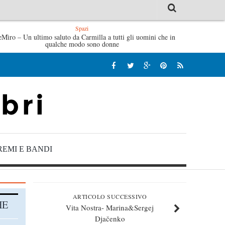
Spazi
eMìro – Un ultimo saluto da Carmilla a tutti gli uomini che in
L’idraulico non verrà – Fruttero & Lucentini
L’ar
qualche modo sono donne
REMI E BANDI
ARTICOLO SUCCESSIVO
HE
Vita Nostra- Marina&Sergej
Djačenko