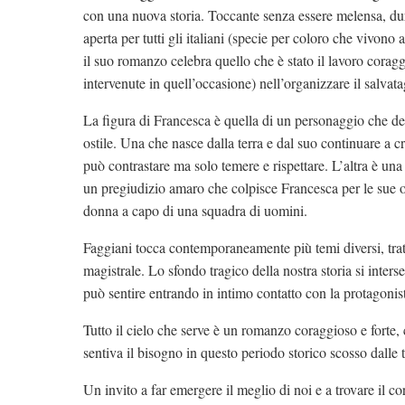
con una nuova storia. Toccante senza essere melensa, dur
aperta per tutti gli italiani (specie per coloro che vivono
il suo romanzo celebra quello che è stato il lavoro coraggi
intervenute in quell’occasione) nell’organizzare il salvat
La figura di Francesca è quella di un personaggio che dev
ostile. Una che nasce dalla terra e dal suo continuare a
può contrastare ma solo temere e rispettare. L’altra è un
un pregiudizio amaro che colpisce Francesca per le sue ori
donna a capo di una squadra di uomini.
Faggiani tocca contemporaneamente più temi diversi, trat
magistrale. Lo sfondo tragico della nostra storia si inter
può sentire entrando in intimo contatto con la protagonis
Tutto il cielo che serve
è un romanzo coraggioso e forte, 
sentiva il bisogno in questo periodo storico scosso dalle t
Un invito a far emergere il meglio di noi e a trovare il co