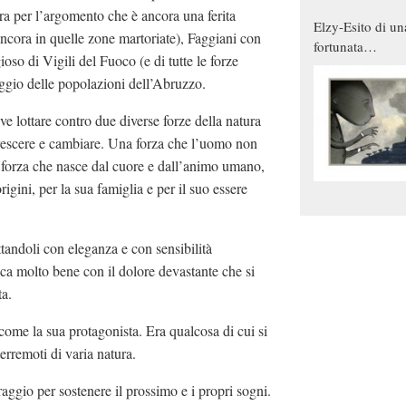
a per l’argomento che è ancora una ferita
Elzy-Esito di un
 ancora in quelle zone martoriate), Faggiani con
fortunata
oso di Vigili del Fuoco (e di tutte le forze
combinazione
aggio delle popolazioni dell’Abruzzo.
e lottare contro due diverse forze della natura
 crescere e cambiare. Una forza che l’uomo non
a forza che nasce dal cuore e dall’animo umano,
gini, per la sua famiglia e per il suo essere
tandoli con eleganza e con sensibilità
seca molto bene con il dolore devastante che si
ta.
come la sua protagonista. Era qualcosa di cui si
erremoti di varia natura.
raggio per sostenere il prossimo e i propri sogni.