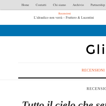
Home
Contatti
Chi siamo
Archivio
Partnership
Recensioni
o & Lucentini
L’arte di uno storico – Emilio Gentile
o Gentile
Tutte le mattine di Sybil – Virginia Evans
RECENSIONI
RECENSI
Tutto il cielo che s