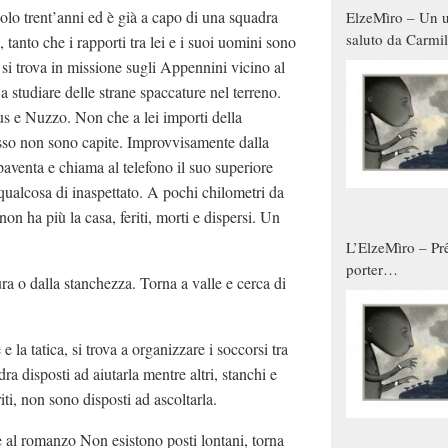
lo trent’anni ed è già a capo di una squadra
ElzeMìro – Un u
saluto da Carmil
 tanto che i rapporti tra lei e i suoi uomini sono
tutti gli uomini 
si trova in missione sugli Appennini vicino al
qualche modo s
 studiare delle strane spaccature nel terreno.
donne
us e Nuzzo. Non che a lei importi della
pesso non sono capite. Improvvisamente dalla
spaventa e chiama al telefono il suo superiore
 qualcosa di inaspettato. A pochi chilometri da
on ha più la casa, feriti, morti e dispersi. Un
L’ElzeMìro – Prê
porter
ra o dalla stanchezza. Torna a valle e cerca di
autunno/inverno
 la tatica, si trova a organizzare i soccorsi tra
a disposti ad aiutarla mentre altri, stanchi e
ti, non sono disposti ad ascoltarla.
ie al romanzo
Non esistono posti lontani,
torna