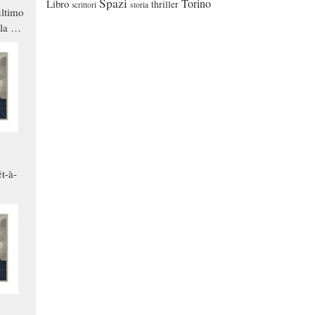
Spazi
Torino
Libro
thriller
scrittori
storia
ltimo
la a
che in
ono
t-à-
.