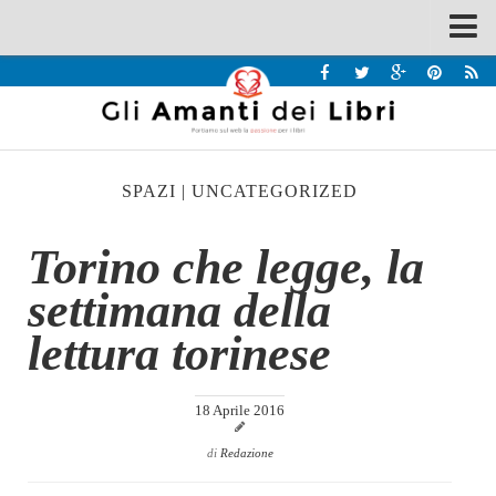
Spazi
Recensioni
Interviste & Incontri
SPAZI
|
UNCATEGORIZED
Bandi
Home
Torino che legge, la
Chi siamo
settimana della
Contatti
lettura torinese
Eventi
Home
18 Aprile 2016
Contatti
di
Redazione
Chi siamo