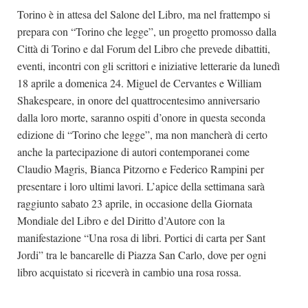
Torino è in attesa del Salone del Libro, ma nel frattempo si
Dicono di Noi
prepara con “Torino che legge”, un progetto promosso dalla
Rassegna Stampa
Città di Torino e dal Forum del Libro che prevede dibattiti,
Archivio
eventi, incontri con gli scrittori e iniziative letterarie da lunedì
18 aprile a domenica 24. Miguel de Cervantes e William
Autori
Shakespeare, in onore del quattrocentesimo anniversario
Generi
dalla loro morte, saranno ospiti d’onore in questa seconda
edizione di “Torino che legge”, ma non mancherà di certo
Case editrici
anche la partecipazione di autori contemporanei come
Partnership
Claudio Magris, Bianca Pitzorno e Federico Rampini per
Giallo Stresa
presentare i loro ultimi lavori. L’apice della settimana sarà
raggiunto sabato 23 aprile, in occasione della Giornata
Premio Chiara
Mondiale del Libro e del Diritto d’Autore con la
Tabù Festival 2014
manifestazione “Una rosa di libri. Portici di carta per Sant
A Tutto Volume
Jordi” tra le bancarelle di Piazza San Carlo, dove per ogni
libro acquistato si riceverà in cambio una rosa rossa.
Salone di Torino
Marketing