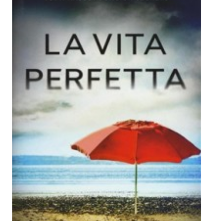
Dicono di Noi
Rassegna Stampa
Archivio
Autori
Generi
Case editrici
Partnership
Giallo Stresa
Premio Chiara
Tabù Festival 2014
A Tutto Volume
Salone di Torino
Marketing