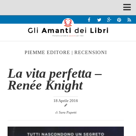
Spazi
Recensioni
Interviste & Incontri
PIEMME EDITORE
|
RECENSIONI
Bandi
Home
La vita perfetta –
Chi siamo
Renée Knight
Contatti
Eventi
18 Aprile 2016
Home
di
Sara Papetti
Contatti
Chi siamo