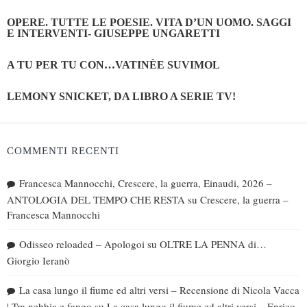
OPERE. TUTTE LE POESIE. VITA D’UN UOMO. SAGGI
E INTERVENTI- GIUSEPPE UNGARETTI
A TU PER TU CON…VATINÈE SUVIMOL
LEMONY SNICKET, DA LIBRO A SERIE TV!
COMMENTI RECENTI
Francesca Mannocchi, Crescere, la guerra, Einaudi, 2026 –
ANTOLOGIA DEL TEMPO CHE RESTA
su
Crescere, la guerra –
Francesca Mannocchi
Odisseo reloaded – Apologoi
su
OLTRE LA PENNA di…
Giorgio Ieranò
La casa lungo il fiume ed altri versi – Recensione di Nicola Vacca
| Tra nebbia e fango
su
La casa lungo il fiume ed altri versi – Enrico