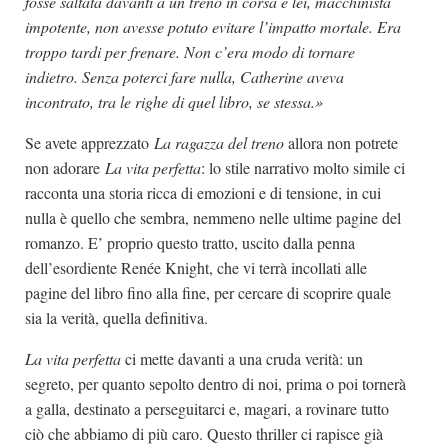
fosse saltata davanti a un treno in corsa e lei, macchinista
impotente, non avesse potuto evitare l’impatto mortale. Era
troppo tardi per frenare. Non c’era modo di tornare
indietro. Senza poterci fare nulla, Catherine aveva
incontrato, tra le righe di quel libro, se stessa.»
Se avete apprezzato
La ragazza del treno
allora non potrete
non adorare
La vita perfetta
: lo stile narrativo molto simile ci
racconta una storia ricca di emozioni e di tensione, in cui
nulla è quello che sembra, nemmeno nelle ultime pagine del
romanzo. E’ proprio questo tratto, uscito dalla penna
dell’esordiente Renée Knight, che vi terrà incollati alle
pagine del libro fino alla fine, per cercare di scoprire quale
sia la verità, quella definitiva.
La vita perfetta
ci mette davanti a una cruda verità: un
segreto, per quanto sepolto dentro di noi, prima o poi tornerà
a galla, destinato a perseguitarci e, magari, a rovinare tutto
ciò che abbiamo di più caro. Questo thriller ci rapisce già