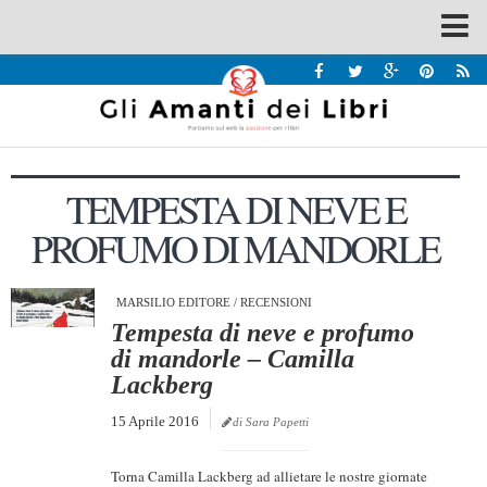
Spazi
Recensioni
Interviste & Incontri
TEMPESTA DI NEVE E
Bandi
PROFUMO DI MANDORLE
Home
Chi siamo
MARSILIO EDITORE
/
RECENSIONI
Contatti
Tempesta di neve e profumo
Eventi
di mandorle – Camilla
Lackberg
Home
15 Aprile 2016
di Sara Papetti
Contatti
Chi siamo
Torna Camilla Lackberg ad allietare le nostre giornate