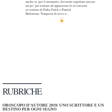
anche se, per il momento, dovremo aspettare ancora
un po’ per tornare ad apprezzare le avvincenti
Dicono di Noi
avventure di Erika Falck e Partick
Hedstrom; Tempesta di neve e...
Rassegna Stampa
Archivio
Autori
Generi
Case editrici
Partnership
Giallo Stresa
Premio Chiara
Tabù Festival 2014
RUBRICHE
A Tutto Volume
Salone di Torino
OROSCOPO D’AUTORE 2019: UNO SCRITTORE E UN
Marketing
DESTINO PER OGNI SEGNO