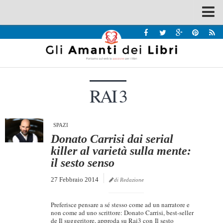
Spazi
Recensioni
Interviste & Incontri
RAI 3
Bandi
Home
Chi siamo
SPAZI
Donato Carrisi dai serial
Contatti
killer al varietà sulla mente:
il sesto senso
Eventi
27 Febbraio 2014
Home
di Redazione
Contatti
Preferisce pensare a sé stesso come ad un narratore e
non come ad uno scrittore: Donato Carrisi, best-seller
Chi siamo
de Il suggeritore, approda su Rai3 con Il sesto