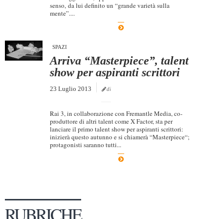
senso, da lui definito un “grande varietà sulla
Dicono di Noi
mente”....
Rassegna Stampa
Archivio
SPAZI
Arriva “Masterpiece”, talent
Autori
show per aspiranti scrittori
Generi
23 Luglio 2013
di
Case editrici
Partnership
Rai 3, in collaborazione con Fremantle Media, co-
produttore di altri talent come X Factor, sta per
lanciare il primo talent show per aspiranti scrittori:
Giallo Stresa
inizierà questo autunno e si chiamerà “Masterpiece“;
protagonisti saranno tutti...
Premio Chiara
Tabù Festival 2014
A Tutto Volume
Salone di Torino
RUBRICHE
Marketing