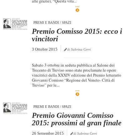
alle grazie), “Questa vita...
Dicono di Noi
Rassegna Stampa
PREMI E BANDI
/
SPAZI
Archivio
Premio Comisso 2015: ecco i
vincitori
Autori
3 Ottobre 2015
di Sabrina Cerri
Generi
Case editrici
Sabato 3 ottobre in seduta pubblica al Salone dei
Trecento di Treviso sono state proclamate le opere
Partnership
vincitrici della XXXIV edizione del Premio letterario
Giovanni Comisso “Regione del Veneto- Città di
Giallo Stresa
Treviso” per le...
Premio Chiara
Tabù Festival 2014
PREMI E BANDI
/
SPAZI
Premio Giovanni Comisso
A Tutto Volume
2015: prossimi al gran finale
Salone di Torino
26 Settembre 2015
di Sabrina Cerri
Marketing