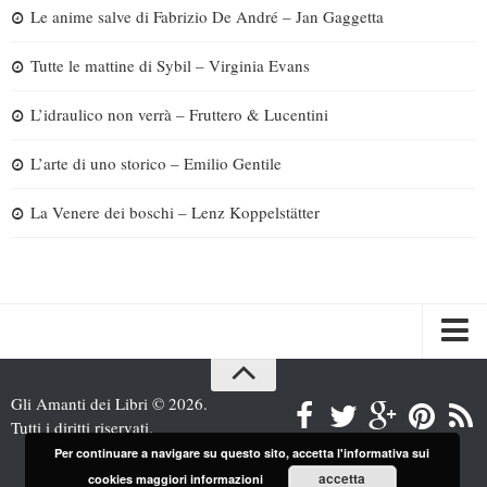
Le anime salve di Fabrizio De André – Jan Gaggetta
Tutte le mattine di Sybil – Virginia Evans
L’idraulico non verrà – Fruttero & Lucentini
L’arte di uno storico – Emilio Gentile
La Venere dei boschi – Lenz Koppelstätter
Spazi
Gli Amanti dei Libri © 2026.
Recensioni
Tutti i diritti riservati.
Per continuare a navigare su questo sito, accetta l'informativa sui
Interviste & Incontri
accetta
cookies
maggiori informazioni