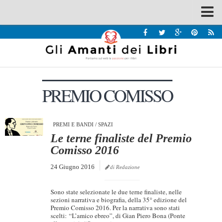
Spazi
Recensioni
Interviste & Incontri
PREMIO COMISSO
Bandi
Home
Chi siamo
PREMI E BANDI
/
SPAZI
Le terne finaliste del Premio
Contatti
Comisso 2016
Eventi
24 Giugno 2016
di Redazione
Home
Sono state selezionate le due terne finaliste, nelle
Contatti
sezioni narrativa e biografia, della 35° edizione del
Premio Comisso 2016. Per la narrativa sono stati
scelti: “L’amico ebreo”, di Gian Piero Bona (Ponte
Chi siamo