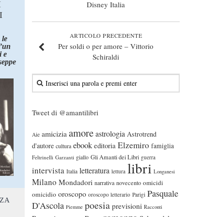
I
Disney Italia
I
ARTICOLO PRECEDENTE
 le
Per soldi o per amore – Vittorio
d’un
 e
Schiraldi
seppe
Tweet di @amantilibri
amore
astrologia
amicizia
Astrotrend
Aie
ebook
Elzemiro
editoria
d'autore
famiglia
cultura
Gli Amanti dei Libri
Feltrinelli
Garzanti
giallo
guerra
libri
intervista
letteratura
Italia
lettura
Longanesi
Milano
Mondadori
omicidi
narrativa
novecento
Pasquale
oroscopo
omicidio
oroscopo letterario
Parigi
NZA
poesia
D'Ascola
previsioni
Piemme
Racconti