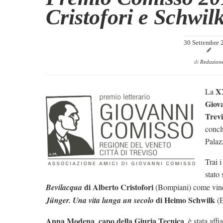
Cristofori e Schwil
30 Settembre 
di
Redazion
XX
La
Giova
Trev
concl
Palaz
Trai i
stato
di Alberto Cristofori
Bevilacqua
(Bompiani) come vinc
di Heimo Schwilk
Jünger. Una vita lunga un secolo
(E
Anna Modena
capo della Giuria Tecnica
,
, è stata af