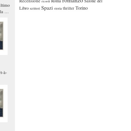
romanzo
Recensione
Roma
Salone del
ricordi
ltimo
Spazi
Torino
Libro
thriller
scrittori
storia
la a
che in
ono
t-à-
.