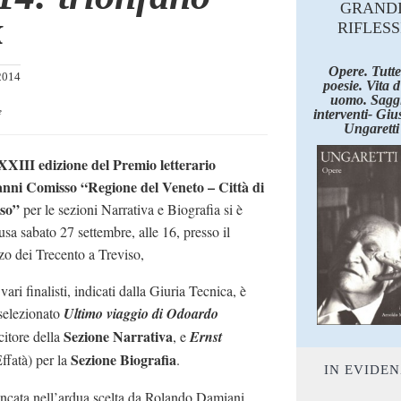
GRAND
k
RIFLESS
Opere. Tutte
2014
poesie. Vita 
uomo. Saggi
e
interventi- Giu
Ungaretti
XIII edizione del Premio letterario
nni Comisso “Regione del Veneto – Città di
iso”
per le sezioni Narrativa e Biografia si è
usa sabato 27 settembre, alle 16, presso il
zo dei Trecento a Treviso,
 vari finalisti, indicati dalla Giuria Tecnica, è
 selezionato
Ultimo viaggio di Odoardo
Sezione Narrativa
itore della
, e
Ernst
Sezione Biografia
ffatà) per la
.
IN EVIDE
fiancata nell’ardua scelta da Rolando Damiani,