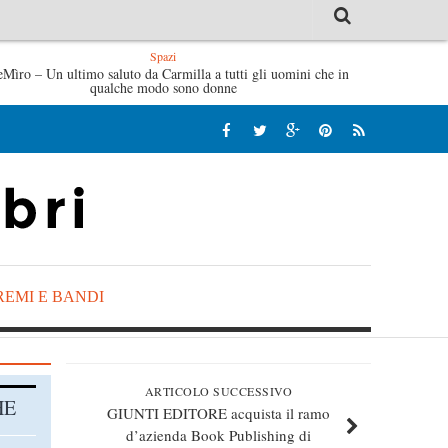
Spazi
eMìro – Un ultimo saluto da Carmilla a tutti gli uomini che in
L’idraulico non verrà – Fruttero & Lucentini
qualche modo sono donne
REMI E BANDI
ARTICOLO SUCCESSIVO
HE
GIUNTI EDITORE acquista il ramo
d’azienda Book Publishing di