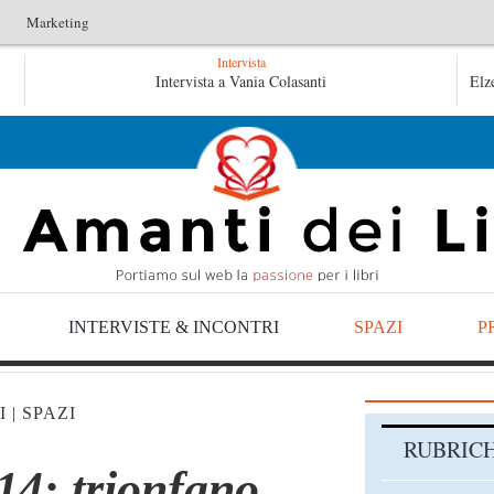
Marketing
Intervista
le
Intervista a Vania Colasanti
Tutte le mattine di Sybil – Virginia Evans
Elz
vans
INTERVISTE & INCONTRI
SPAZI
P
I
|
SPAZI
RUBRIC
4: trionfano