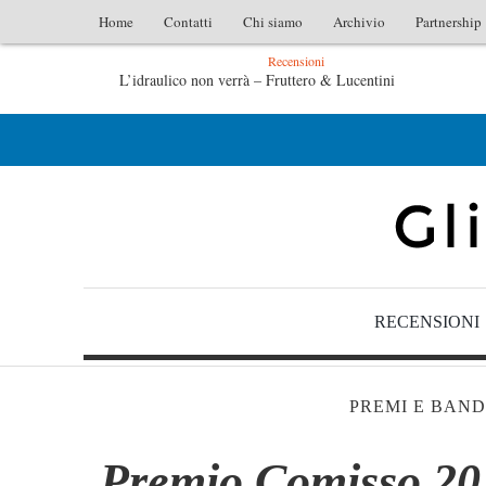
Home
Contatti
Chi siamo
Archivio
Partnership
Recensioni
ruttero & Lucentini
L’arte di uno storico – Emilio Genti
– Emilio Gentile
Tutte le mattine di Sybil – Virginia E
RECENSIONI
PREMI E BAND
Premio Comisso 201