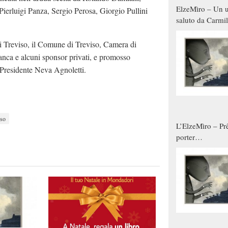
ElzeMìro – Un u
ierluigi Panza, Sergio Perosa, Giorgio Pullini
saluto da Carmil
tutti gli uomini 
qualche modo s
i Treviso, il Comune di Treviso, Camera di
donne
ca e alcuni sponsor privati, e promosso
 Presidente Neva Agnoletti.
iso
L’ElzeMìro – Prê
porter
autunno/inverno