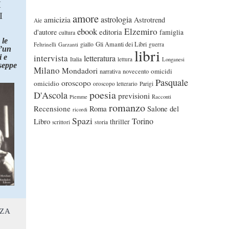
I
I
amore
astrologia
amicizia
Astrotrend
Aie
ebook
Elzemiro
editoria
d'autore
famiglia
cultura
 le
Gli Amanti dei Libri
Feltrinelli
Garzanti
giallo
guerra
d’un
libri
intervista
 e
letteratura
Italia
lettura
Longanesi
seppe
Milano
Mondadori
omicidi
narrativa
novecento
Pasquale
oroscopo
omicidio
oroscopo letterario
Parigi
poesia
D'Ascola
previsioni
Piemme
Racconti
romanzo
Recensione
Roma
Salone del
ricordi
Spazi
Torino
Libro
thriller
scrittori
storia
NZA