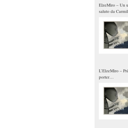
ElzeMìro – Un u
saluto da Carmil
tutti gli uomini 
qualche modo s
donne
L’ElzeMìro – Prê
porter
autunno/inverno