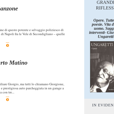
GRAND
Sanzone
RIFLESS
Opere. Tutte
poesie. Vita 
uomo. Saggi
fine di questo potente e selvaggio poliziesco di
interventi- Giu
 di Napoli fra le Vele di Secondigliano – quelle
Ungaretti
rto Matino
iliare Giorgio, ma tutti lo chiamano Giorgione,
 e prestigiosa auto parcheggiata in un garage a
 con tre...
IN EVIDE