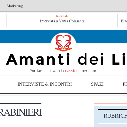
Marketing
Intervista
idraulico non verrà – Fruttero & Lucentini
Intervista a Vania Colasanti
Le anime salve di F
Elz
me salve di Fabrizio De André – Jan Gaggetta
INTERVISTE & INCONTRI
SPAZI
P
RABINIERI
RUBRIC