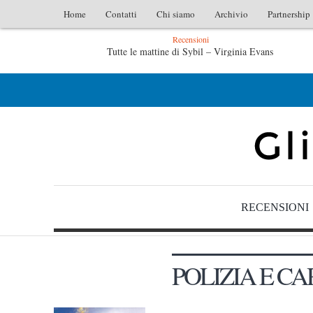
Home
Contatti
Chi siamo
Archivio
Partnership
Recensioni
Tutte le mattine di Sybil – Virginia Evans
L’
L’idraulico non verrà – Fruttero & Lucentini
Le ani
RECENSIONI
POLIZIA E CA