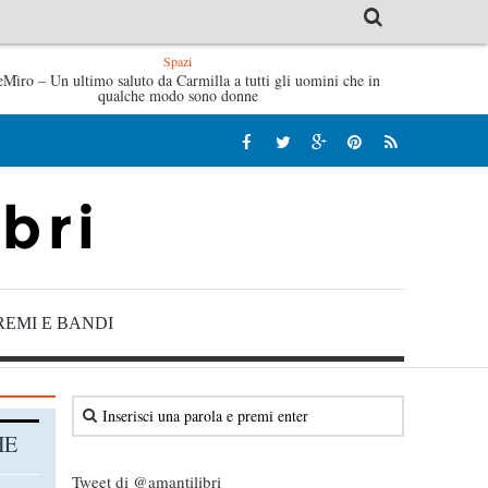
Spazi
abrizio De André – Jan Gaggetta
eMìro – Un ultimo saluto da Carmilla a tutti gli uomini che in
Tutte le mattine di Sybil – 
qualche modo sono donne
REMI E BANDI
HE
Tweet di @amantilibri