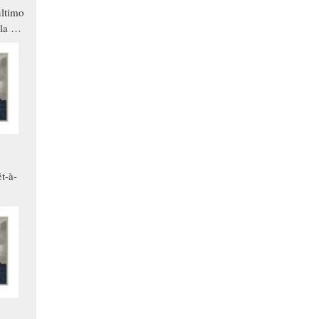
ltimo
la a
che in
ono
t-à-
.