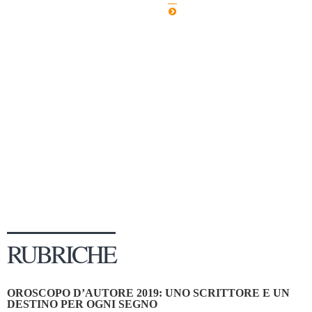
Dicono di Noi
Rassegna Stampa
Archivio
Autori
Generi
Case editrici
Partnership
Giallo Stresa
Premio Chiara
Tabù Festival 2014
RUBRICHE
A Tutto Volume
Salone di Torino
OROSCOPO D’AUTORE 2019: UNO SCRITTORE E UN
Marketing
DESTINO PER OGNI SEGNO