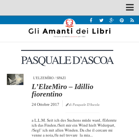
Spazi
Recensioni
Interviste & Incontri
PASQUALE D’ASCOA
Bandi
Home
Chi siamo
L'ELZEMÌRO
/
SPAZI
L’ElzeMìro – Idillio
Contatti
fiorentino
Eventi
24 Ottobre 2017
di Pasquale D'Ascola
Home
a L.L.M. Seit ich des Suchens müde ward, /Erlernte
Contatti
ich das Finden./Seit mir ein Wind hielt Widerpart,
/Segl’ ich mit allen Winden. Da che il cercare mi
venne a noia,/fu nel trovare la mia...
Chi siamo