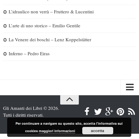
L’idraulico non verrà – Fruttero & Lucentini
L’arte di uno storico – Emilio Gentile
La Venere dei boschi – Lenz Koppelstätter
Inferno – Pedro Eiras
Spazi
Gli Amanti dei Libri © 2026.
Recensioni
Tutti i diritti riservati.
Interviste & Incontri
Per continuare a navigare su questo sito, accetta l'informativa sui
accetta
cookies
maggiori informazioni
Bandi