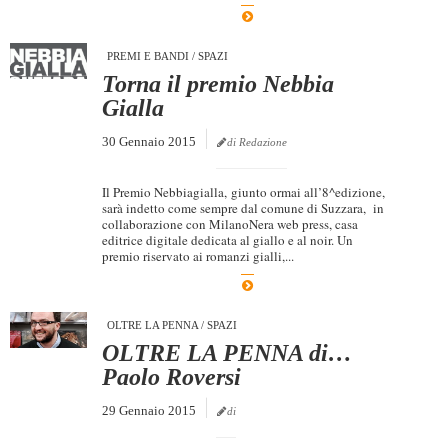
Dicono di Noi
PREMI E BANDI
/
SPAZI
Rassegna Stampa
Torna il premio Nebbia
Archivio
Gialla
Autori
30 Gennaio 2015
di Redazione
Generi
Il Premio Nebbiagialla, giunto ormai all’8^edizione,
Case editrici
sarà indetto come sempre dal comune di Suzzara, in
collaborazione con MilanoNera web press, casa
Partnership
editrice digitale dedicata al giallo e al noir. Un
premio riservato ai romanzi gialli,...
Giallo Stresa
Premio Chiara
OLTRE LA PENNA
/
SPAZI
Tabù Festival 2014
OLTRE LA PENNA di…
A Tutto Volume
Paolo Roversi
Salone di Torino
29 Gennaio 2015
di
Marketing