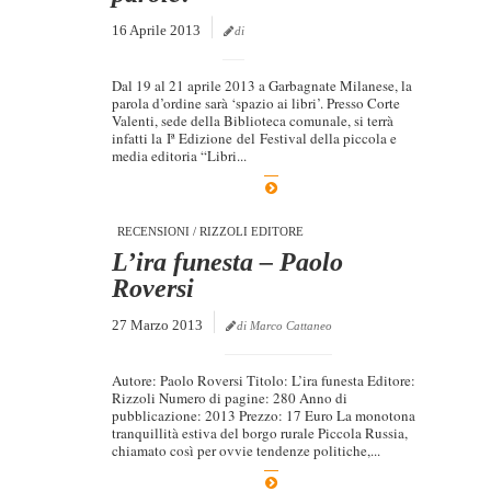
16 Aprile 2013
di
Dal 19 al 21 aprile 2013 a Garbagnate Milanese, la
parola d’ordine sarà ‘spazio ai libri’. Presso Corte
Valenti, sede della Biblioteca comunale, si terrà
infatti la Iª Edizione del Festival della piccola e
media editoria “Libri...
RECENSIONI
/
RIZZOLI EDITORE
L’ira funesta – Paolo
Roversi
27 Marzo 2013
di Marco Cattaneo
Autore: Paolo Roversi Titolo: L’ira funesta Editore:
Rizzoli Numero di pagine: 280 Anno di
pubblicazione: 2013 Prezzo: 17 Euro La monotona
tranquillità estiva del borgo rurale Piccola Russia,
chiamato così per ovvie tendenze politiche,...