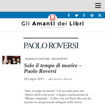
Spazi
Recensioni
Interviste & Incontri
PAOLO ROVERSI
Bandi
Home
Chi siamo
MARSILIO EDITORE
/
RECENSIONI
Solo il tempo di morire –
Contatti
Paolo Roversi
Eventi
29 Luglio 2015
di Barbara Bottazzi
Home
“Solo il tempo di morire” è la seconda parte del
Contatti
“dittico della città rossa” e degna continuazione di
“Milano criminale”, il libro con cui Paolo Roversi ha
iniziato la sua personale indagine della storia...
Chi siamo