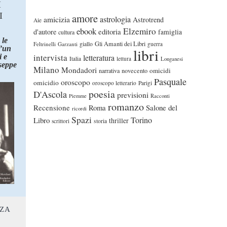
I
I
amore
astrologia
amicizia
Astrotrend
Aie
ebook
Elzemiro
editoria
d'autore
famiglia
cultura
 le
Gli Amanti dei Libri
Feltrinelli
Garzanti
giallo
guerra
d’un
libri
intervista
 e
letteratura
Italia
lettura
Longanesi
seppe
Milano
Mondadori
omicidi
narrativa
novecento
Pasquale
oroscopo
omicidio
oroscopo letterario
Parigi
poesia
D'Ascola
previsioni
Piemme
Racconti
romanzo
Recensione
Roma
Salone del
ricordi
Spazi
Torino
Libro
thriller
scrittori
storia
NZA