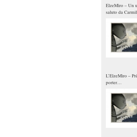
ElzeMìro – Un u
saluto da Carmil
tutti gli uomini 
qualche modo s
donne
L’ElzeMìro – Prê
porter
autunno/inverno