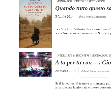
MONDADORI EDITORE
/
RECENSIONI
Quando tutto questo sa
5 Aprile 2014
di Stefania Scianatico
<<Non lo so Vittorio. Tu ci vuoi tornare?
>> <<Non lo so nemmeno io.>> Sorrise e p
INTERVISTE & INCONTRI
/
MONDADORI E
A tu per tu con …. Gio
20 Marzo 2014
di Stefania Scianatico
Se il lunedì per il teatro è solitamente gi
ama sprecare la giornata e spesso converte