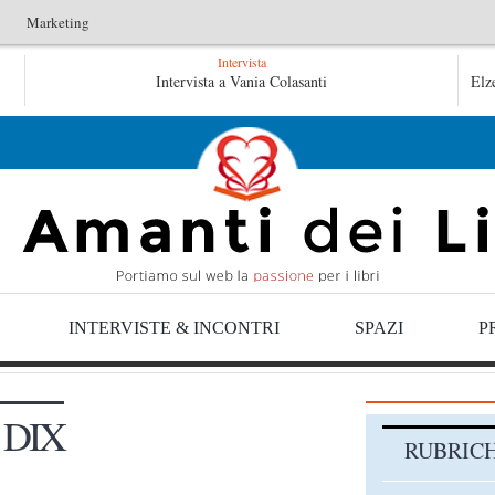
Marketing
Intervista
L’idraulico non verrà – Fruttero & Lucentini
Intervista a Vania Colasanti
Le anime s
Elz
Le anime salve di Fabrizio De André – Jan Gaggetta
INTERVISTE & INCONTRI
SPAZI
P
 DIX
RUBRIC