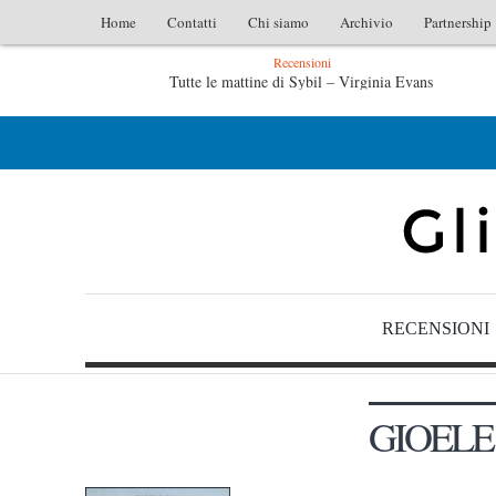
Home
Contatti
Chi siamo
Archivio
Partnership
Recensioni
Tutte le mattine di Sybil – Virginia Evans
L’idraulico non verrà – Fruttero & Lucentini
RECENSIONI
GIOELE