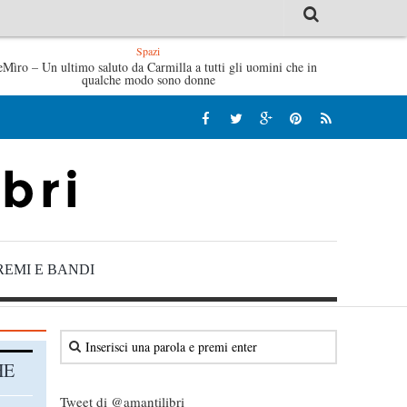
Spazi
alve di Fabrizio De André – Jan Gaggetta
eMìro – Un ultimo saluto da Carmilla a tutti gli uomini che in
Tutte le mattine di
qualche modo sono donne
REMI E BANDI
HE
Tweet di @amantilibri