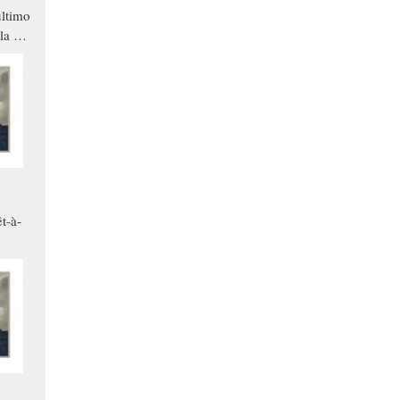
ltimo
la a
che in
ono
t-à-
.