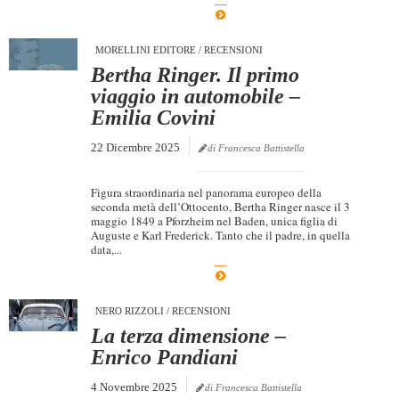
Dicono di Noi
MORELLINI EDITORE
/
RECENSIONI
Rassegna Stampa
Bertha Ringer. Il primo
Archivio
viaggio in automobile –
Emilia Covini
Autori
Generi
22 Dicembre 2025
di Francesca Battistella
Case editrici
Figura straordinaria nel panorama europeo della
Partnership
seconda metà dell’Ottocento, Bertha Ringer nasce il 3
maggio 1849 a Pforzheim nel Baden, unica figlia di
Auguste e Karl Frederick. Tanto che il padre, in quella
Giallo Stresa
data,...
Premio Chiara
Tabù Festival 2014
NERO RIZZOLI
/
RECENSIONI
A Tutto Volume
La terza dimensione –
Enrico Pandiani
Salone di Torino
Marketing
4 Novembre 2025
di Francesca Battistella