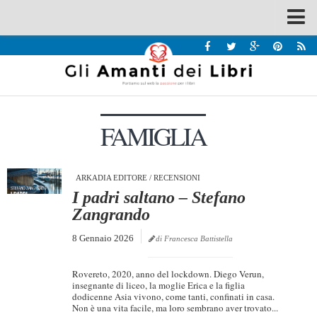
Spazi
Recensioni
Interviste & Incontri
FAMIGLIA
Bandi
Home
Chi siamo
ARKADIA EDITORE
/
RECENSIONI
I padri saltano – Stefano
Contatti
Zangrando
Eventi
8 Gennaio 2026
di Francesca Battistella
Home
Rovereto, 2020, anno del lockdown. Diego Verun,
Contatti
insegnante di liceo, la moglie Erica e la figlia
dodicenne Asia vivono, come tanti, confinati in casa.
Non è una vita facile, ma loro sembrano aver trovato...
Chi siamo