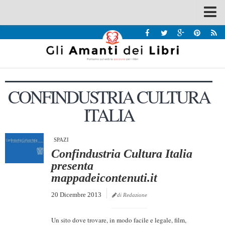
Spazi
Recensioni
Interviste & Incontri
CONFINDUSTRIA CULTURA
Bandi
ITALIA
Home
Chi siamo
SPAZI
Contatti
Confindustria Cultura Italia
Eventi
presenta
mappadeicontenuti.it
Home
20 Dicembre 2013
di Redazione
Contatti
Chi siamo
Un sito dove trovare, in modo facile e legale, film,