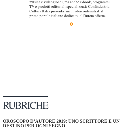
musica e videogiochi, ma anche e-book, programmi
TV e prodotti editoriali specializzati: Confindustria
Dicono di Noi
Cultura Italia presenta mappadeicontenuti.it, il
primo portale italiano dedicato all’intera offerta...
Rassegna Stampa
Archivio
Autori
Generi
Case editrici
Partnership
Giallo Stresa
Premio Chiara
Tabù Festival 2014
RUBRICHE
A Tutto Volume
Salone di Torino
OROSCOPO D’AUTORE 2019: UNO SCRITTORE E UN
Marketing
DESTINO PER OGNI SEGNO