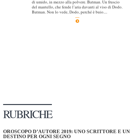
di umido, in mezzo alla polvere. Batman. Un fruscio
del mantello, che fende l’aria davanti al viso di Dodo.
Dicono di Noi
Batman. Non lo vede, Dodo, perché è buio....
Rassegna Stampa
Archivio
Autori
Generi
Case editrici
Partnership
Giallo Stresa
Premio Chiara
Tabù Festival 2014
RUBRICHE
A Tutto Volume
Salone di Torino
OROSCOPO D’AUTORE 2019: UNO SCRITTORE E UN
Marketing
DESTINO PER OGNI SEGNO