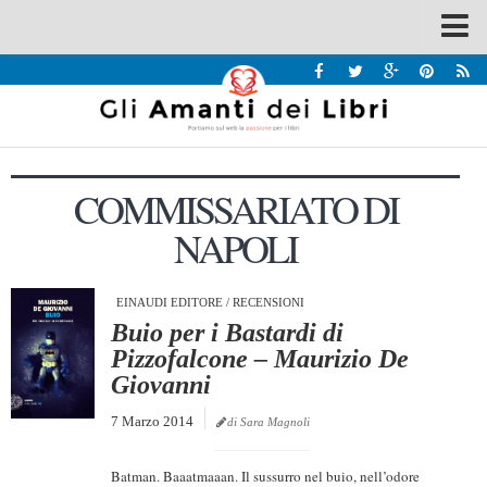
Spazi
Recensioni
Interviste & Incontri
COMMISSARIATO DI
Bandi
NAPOLI
Home
Chi siamo
EINAUDI EDITORE
/
RECENSIONI
Contatti
Buio per i Bastardi di
Eventi
Pizzofalcone – Maurizio De
Giovanni
Home
7 Marzo 2014
di Sara Magnoli
Contatti
Chi siamo
Batman. Baaatmaaan. Il sussurro nel buio, nell’odore