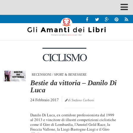
Spazi
Recensioni
Interviste & Incontri
CICLISMO
Bandi
Home
Chi siamo
RECENSIONI
/
SPORT & BENESSERE
Bestie da vittoria – Danilo Di
Contatti
Luca
Eventi
24 Febbraio 2017
di Stefano Carboni
Home
Danilo Di Luca, ex corridore professionista dal 1999
Contatti
al 2013 e vincitore di illustri competizioni ciclistiche
come il Giro di Lombardia, l’Amstel Gold Race, la
Freccia Vallone, la Liegi-Bastogne-Liegi e il Giro
Chi siamo