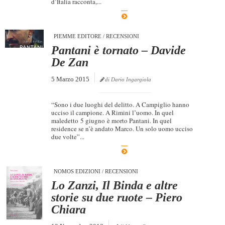
d’Italia racconta,...
Dicono di Noi
Rassegna Stampa
PIEMME EDITORE
/
RECENSIONI
Archivio
Pantani è tornato – Davide
De Zan
Autori
5 Marzo 2015
di Dario Ingargiola
Generi
Case editrici
“Sono i due luoghi del delitto. A Campiglio hanno
ucciso il campione. A Rimini l’uomo. In quel
Partnership
maledetto 5 giugno è morto Pantani. In quel
residence se n’è andato Marco. Un solo uomo ucciso
Giallo Stresa
due volte”...
Premio Chiara
Tabù Festival 2014
NOMOS EDIZIONI
/
RECENSIONI
Lo Zanzi, Il Binda e altre
A Tutto Volume
storie su due ruote – Piero
Salone di Torino
Chiara
Marketing