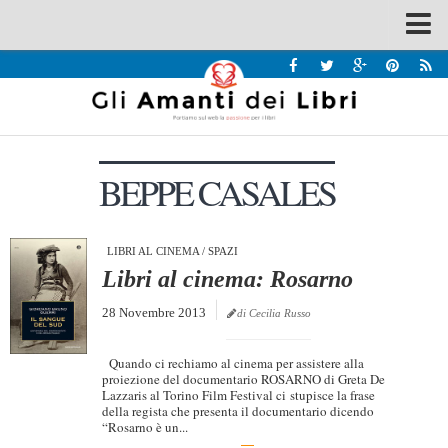
Spazi
Recensioni
Interviste & Incontri
BEPPE CASALES
Bandi
Home
Chi siamo
LIBRI AL CINEMA
/
SPAZI
Libri al cinema: Rosarno
Contatti
28 Novembre 2013
di Cecilia Russo
Eventi
Home
Quando ci rechiamo al cinema per assistere alla
proiezione del documentario ROSARNO di Greta De
Lazzaris al Torino Film Festival ci stupisce la frase
Contatti
della regista che presenta il documentario dicendo
“Rosarno è un...
Chi siamo