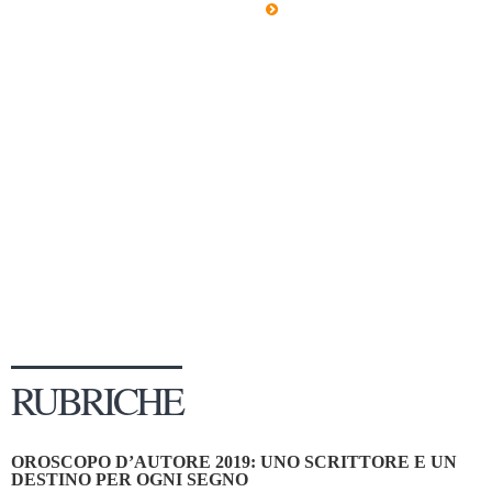
Dicono di Noi
Rassegna Stampa
Archivio
Autori
Generi
Case editrici
Partnership
Giallo Stresa
Premio Chiara
Tabù Festival 2014
RUBRICHE
A Tutto Volume
Salone di Torino
OROSCOPO D’AUTORE 2019: UNO SCRITTORE E UN
Marketing
DESTINO PER OGNI SEGNO